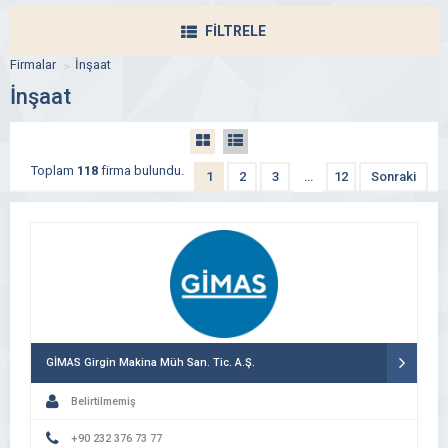
FİLTRELE
Firmalar
İnşaat
İnşaat
Toplam
118
firma bulundu.
1
2
3
…
12
Sonraki
GİMAS Girgin Makina Müh San. Tic. A.Ş.
Belirtilmemiş
+90 232 376 73 77