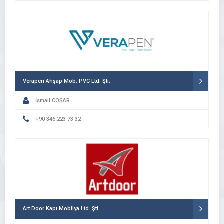
Verapen Ahşap Mob. PVC Ltd. Şti.
İsmail COŞAR
+90 346 223 73 32
Art Door Kapı Mobilya Ltd. Şti.