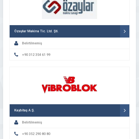
Özaylar Makina Tic. Ltd. Şti.
Belirtilmemiş
+90 312 354 61 99
Kaybitaş A.Ş.
Belirtilmemiş
+90 352 290 80 80