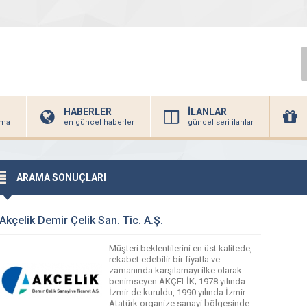
HABERLER
İLANLAR
irma
en güncel haberler
güncel seri ilanlar
ARAMA SONUÇLARI
Akçelik Demir Çelik San. Tic. A.Ş.
Müşteri beklentilerini en üst kalitede,
rekabet edebilir bir fiyatla ve
zamanında karşılamayı ilke olarak
benimseyen AKÇELİK; 1978 yılında
İzmir de kuruldu, 1990 yılında İzmir
Atatürk organize sanayi bölgesinde