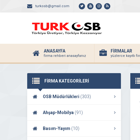
turkosb@gmail.com
ANASAYFA
FİRMALAR
firma rehberi anasayfanız
yüzlerce kayıtlı f
FİRMA KATEGORİLERİ
OSB Müdürlükleri
(303)
Ahşap-Mobilya
(91)
Basım-Yayım
(10)