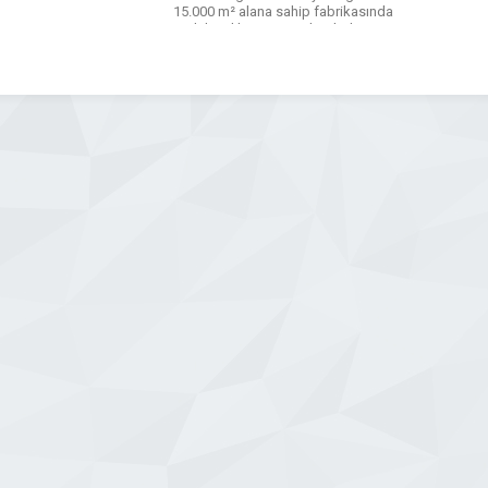
15.000 m² alana sahip fabrikasında
parlak çelik üretimine başladı. 2002
yılında Taysad organize sanayi
bölgesinde 12.800 m² alana sahip yeni
soğuk çekme ve kabuk soyma
tesisinin yatırımlarını […]