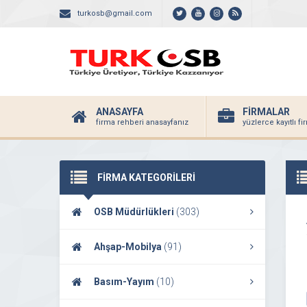
turkosb@gmail.com
ANASAYFA
FİRMALAR
firma rehberi anasayfanız
yüzlerce kayıtlı f
FİRMA KATEGORİLERİ
OSB Müdürlükleri
(303)
Ahşap-Mobilya
(91)
Basım-Yayım
(10)