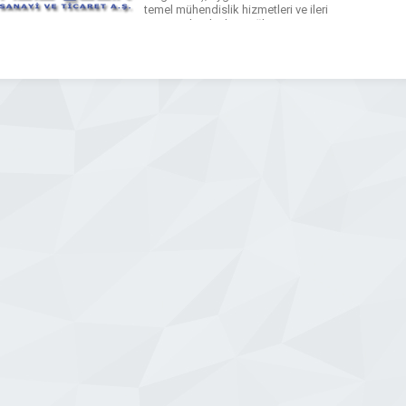
temel mühendislik hizmetleri ve ileri
üretim teknolojileri sağlanması amacı
ile Almanya’nın THYSSEN
EDELSTAHWERKE AG firmasıyla teknik
yardım ve Know-How anlaşması
imzalanmış, makine ve teçhizatın
büyük bir bölümü Japonya’nın
ISHIKAWAJIMA HARIMA HEAVY
INDUSTRIES CO. […]