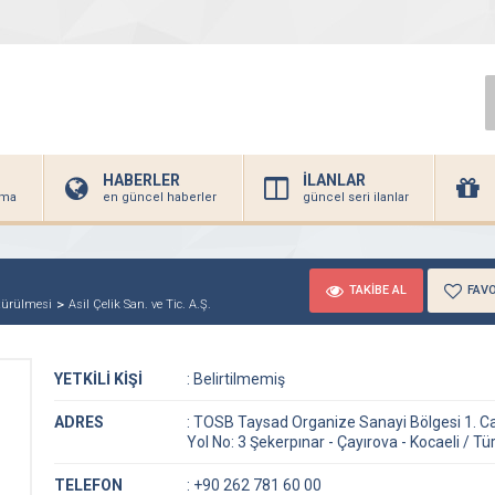
HABERLER
İLANLAR
irma
en güncel haberler
güncel seri ilanlar
TAKİBE AL
FAVO
ştürülmesi
Asil Çelik San. ve Tic. A.Ş.
YETKİLİ KİŞİ
:
Belirtilmemiş
ADRES
:
TOSB Taysad Organize Sanayi Bölgesi 1. C
Yol No: 3 Şekerpınar - Çayırova - Kocaeli / Tü
TELEFON
:
+90 262 781 60 00