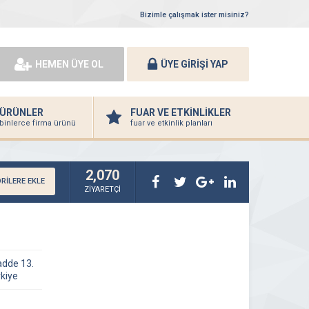
Bizimle çalışmak ister misiniz?
HEMEN ÜYE OL
ÜYE GİRİŞİ YAP
ÜRÜNLER
FUAR VE ETKİNLİKLER
binlerce firma ürünü
fuar ve etkinlik planları
2,070
RİLERE EKLE
ZİYARETÇİ
adde 13.
rkiye