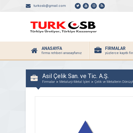
turkosb@gmail.com
ANASAYFA
FİRMALAR
firma rehberi anasayfanız
yüzlerce kayıtlı f
Asil Çelik San. ve Tic. A.Ş.
Firmalar
Metalurji-Metal İşleri
Çelik ve Metallerin Dönü