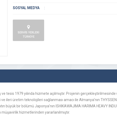
SOSYAL MEDYA
:
SERVİS YERLERİ
TÜRKİYE
 ve tesis 1979 yılında hizmete açılmıştır. Projenin gerçekleştirilmesinde ul
 ve ileri üretim teknolojileri sağlanması amacı ile Almanya’nın THYS
ın büyük bir bölümü Japonya’nın ISHIKAWAJIMA HARIMA HEAVY INDUSTRI
şavirlik hizmetlerinden yararlanılmıştır.