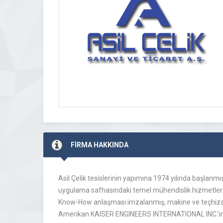
FİRMA HAKKINDA
Asil Çelik tesislerinin yapımına 1974 yılında başlanmış
uygulama safhasındaki temel mühendislik hizmetleri
Know-How anlaşması imzalanmış, makine ve teçhizat
Amerikan KAISER ENGINEERS INTERNATIONAL INC.’ın mü