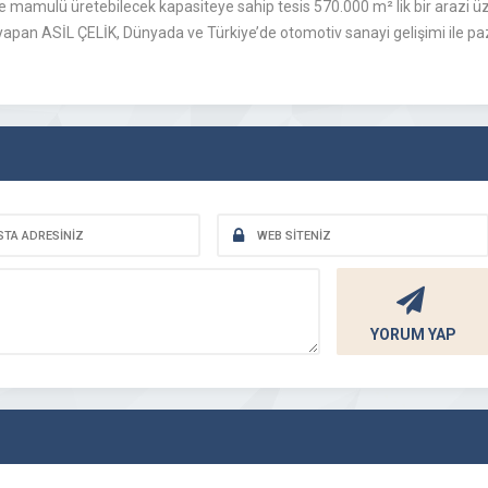
dde mamulü üretebilecek kapasiteye sahip tesis 570.000 m² lik bir arazi 
yapan ASİL ÇELİK, Dünyada ve Türkiye’de otomotiv sanayi gelişimi ile pa
YORUM YAP