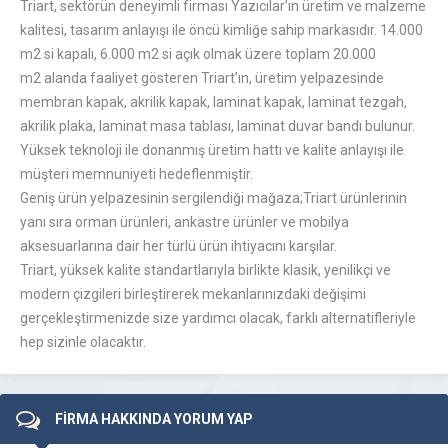
Triart, sektörün deneyimli firması Yazıcılar’ın üretim ve malzeme
kalitesi, tasarım anlayışı ile öncü kimliğe sahip markasıdır. 14.000
m2 si kapalı, 6.000 m2 si açık olmak üzere toplam 20.000
m2 alanda faaliyet gösteren Triart’ın, üretim yelpazesinde
membran kapak, akrilik kapak, laminat kapak, laminat tezgah,
akrilik plaka, laminat masa tablası, laminat duvar bandı bulunur.
Yüksek teknoloji ile donanmış üretim hattı ve kalite anlayışı ile
müşteri memnuniyeti hedeflenmiştir.
Geniş ürün yelpazesinin sergilendiği mağaza;Triart ürünlerinin
yanı sıra orman ürünleri, ankastre ürünler ve mobilya
aksesuarlarına dair her türlü ürün ihtiyacını karşılar.
Triart, yüksek kalite standartlarıyla birlikte klasik, yenilikçi ve
modern çizgileri birleştirerek mekanlarınızdaki değişimi
gerçekleştirmenizde size yardımcı olacak, farklı alternatifleriyle
hep sizinle olacaktır.
FİRMA HAKKINDA YORUM YAP