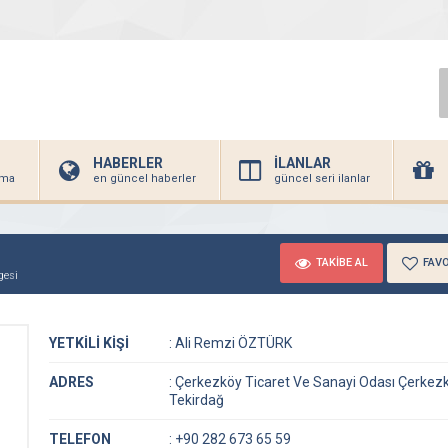
HABERLER
İLANLAR
irma
en güncel haberler
güncel seri ilanlar
TAKİBE AL
FAVO
gesi
YETKİLİ KİŞİ
:
Ali Remzi ÖZTÜRK
ADRES
:
Çerkezköy Ticaret Ve Sanayi Odası Çerkezk
Tekirdağ
TELEFON
:
+90 282 673 65 59