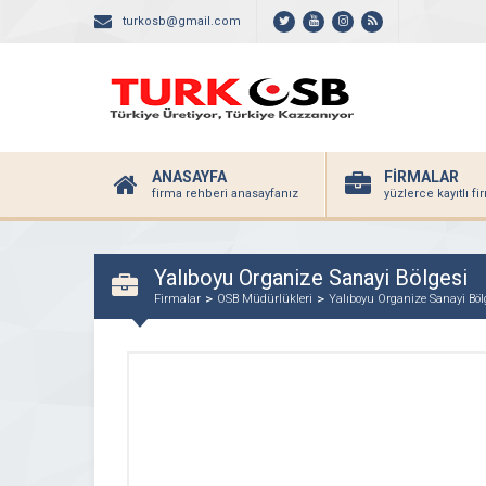
turkosb@gmail.com
ANASAYFA
FİRMALAR
firma rehberi anasayfanız
yüzlerce kayıtlı f
Yalıboyu Organize Sanayi Bölgesi
Firmalar
OSB Müdürlükleri
Yalıboyu Organize Sanayi Böl