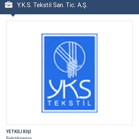
Y.K.S. Tekstil San. Tic. A.Ş.
YETKİLİ KİŞİ
Belirtilmemiş