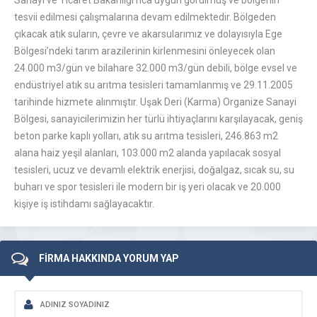
Sanayi ve Ticaret Bakanlığı’nca uygun görülmüş ve bölgenin
tesvii edilmesi çalışmalarına devam edilmektedir. Bölgeden
çıkacak atık suların, çevre ve akarsularımız ve dolayısıyla Ege
Bölgesi’ndeki tarım arazilerinin kirlenmesini önleyecek olan
24.000 m3/gün ve bilahare 32.000 m3/gün debili, bölge evsel ve
endüstriyel atık su arıtma tesisleri tamamlanmış ve 29.11.2005
tarihinde hizmete alınmıştır. Uşak Deri (Karma) Organize Sanayi
Bölgesi, sanayicilerimizin her türlü ihtiyaçlarını karşılayacak, geniş
beton parke kaplı yolları, atık su arıtma tesisleri, 246.863 m2
alana haiz yeşil alanları, 103.000 m2 alanda yapılacak sosyal
tesisleri, ucuz ve devamlı elektrik enerjisi, doğalgaz, sıcak su, su
buharı ve spor tesisleri ile modern bir iş yeri olacak ve 20.000
kişiye iş istihdamı sağlayacaktır.
FİRMA HAKKINDA YORUM YAP