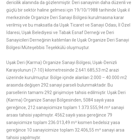
dericilik alanında da gözlenmiştir. Deri sanayinin daha düzenli ve
güçlü bir sektör haline gelmesi için 19/10/1988 tarihinde Uşak il
merkezinde Organize Deri Sanayi Bölgesi kurulmasına karar
verilmiş ve bu maksatla da Uşak Ticaret ve Sanayi Odası, İl Özel
İdaresi, Uşak Belediyesi ve Tabak Esnaf Derneği ve Deri
Sanayicileri Derneğinin katılımları ile Uşak Organize Deri Sanayi
Bölgesi Müteşebbis Teşekkülü oluşmuştur.
Uşak Deri (Karma) Organize Sanayi Bölgesi, Uşak-Denizli
Karayolunun (7-10) kilometresinde 2.641.685,53 m2 arazi
üzerinde kurulmuştur. Bölge içinde alanları 2.000 – 40.000 m2
arasında değişen 292 sanayi parseli bulunmaktadır. Bu
parsellerin tamamı 292 girişimciye tahsis edilmiştir. Uşak Deri
(Karma) Organize Sanayi Bölgesinden, 5084 sayılı yasa
gereğince, 212 sanayicimize toplam 1.373.555,94 m² sanayi
arsası tahsisi yapılmıştır. 4562 sayılı yasa gereğince 79
sanayicimize toplam 236.013,49 m² kısmen bedelsiz yasa
gereğince 10 sanayicimize toplam 32.406,55 m² sanayi arsa
tahsisi yapılmıştır.