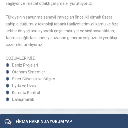
sağlıyor ve ihracat odaklı çalışmalar yürütüyoruz.
Türkiye’nin savunma sanayii ihtiyaçları öncelikli olmak üzere
sahip olduğumuz teknoloji tabanlı faaliyetlerimizi; kamu ve özel
sektör ihtiyaçlarına yönelik çeşitlendiriyor ve sivil havacılıktan,
tarıma, sağlıktan, enerjiye uzanan geniş bir yelpazede yenilikçi
çözümler üretiyoruz.
ÇÖZÜMLERİMİZ
Deniz Projeleri
Otonom Sistemler
Siber Güvenlik ve Bilişim
Uydu ve Uzay
Komuta Kontrol
Danışmanlık
FİRMA HAKKINDA YORUM YAP