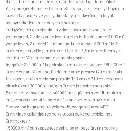
4 nesildir orman ürünleri sektöründe faaliyet gösteren Yıldız
Ailesi’nin şirketlerinden biri olan Starwood, her geçen yıl büyüyen
üretim kapasitesi ve yeni yatırımlarıyla Türkiye’nin en büyük
sanayi şirketleri arasında yer almaktadır.
Türkiye’de tek çatı altında en yüksek hacimde levha üretimi
yapan şirket, 3 adet yonga levha üretim hattında günde 3.000 m³
yonga levha, 2 adet MDF üretim hattında günde 2.000 m³ MDF
üretimi de gerçekleştirmektedir. Özellikle 1,5 mm’den 8 mm’ye
kadar ince MDF üretiminde uzmanlaşmıştır.
İnegöl’de 210.000m² kapalı alan olmak üzere toplam 480.000m²
üretim yapan Starwood, 8 adet melamin presi ve Gürcistan’daki
tesisinde var olan melamin presi ile 183 cm ve 210 cm enlerinde
olmak üzere 30.000 levha/gün üretim kapasitesine sahiptir.
5 adet emprenye hattı ile 600000 m² / gün hem kendi üretimin
ihtiyacını karşılamakta hem de fason hizmet vermekte olan
Starwoood kağıt emprenyelemede, yonga levha ve MDF
üretiminde kullandığı reçine ve tutkalı da kendi tesislerinde
üretmektedir.
150000 m² / gün kapasiteye sahip baskı-boya üretim hattıyla