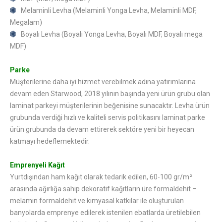
Melaminli Levha (Melaminli Yonga Levha, Melaminli MDF,
Megalam)
Boyalı Levha (Boyalı Yonga Levha, Boyalı MDF, Boyalı mega
MDF)
Parke
Müşterilerine daha iyi hizmet verebilmek adına yatırımlarına
devam eden Starwood, 2018 yılının başında yeni ürün grubu olan
laminat parkeyi müşterilerinin beğenisine sunacaktır. Levha ürün
grubunda verdiği hızlı ve kaliteli servis politikasını laminat parke
ürün grubunda da devam ettirerek sektöre yeni bir heyecan
katmayı hedeflemektedir.
Emprenyeli Kağıt
Yurtdışından ham kağıt olarak tedarik edilen, 60-100 gr/m²
arasında ağırlığa sahip dekoratif kağıtların üre formaldehit –
melamin formaldehit ve kimyasal katkılar ile oluşturulan
banyolarda emprenye edilerek istenilen ebatlarda üretilebilen