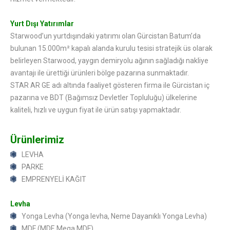
Yurt Dışı Yatırımlar
Starwood’un yurtdışındaki yatırımı olan Gürcistan Batum’da
bulunan 15.000m² kapalı alanda kurulu tesisi stratejik üs olarak
belirleyen Starwood, yaygın demiryolu ağının sağladığı nakliye
avantajı ile ürettiği ürünleri bölge pazarına sunmaktadır.
STAR AR GE adı altında faaliyet gösteren firma ile Gürcistan iç
pazarına ve BDT (Bağımsız Devletler Topluluğu) ülkelerine
kaliteli, hızlı ve uygun fiyat ile ürün satışı yapmaktadır.
Ürünlerimiz
LEVHA
PARKE
EMPRENYELİ KAĞIT
Levha
Yonga Levha (Yonga levha, Neme Dayanıklı Yonga Levha)
MDF (MDF, Mega MDF)