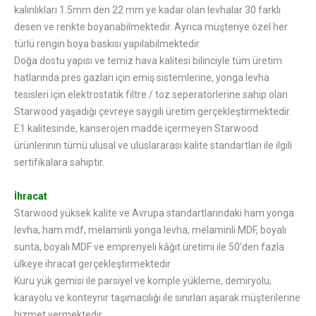
kalınlıkları 1.5mm den 22 mm ye kadar olan levhalar 30 farklı
desen ve renkte boyanabilmektedir. Ayrıca müşteriye özel her
türlü rengin boya baskısı yapılabilmektedir.
Doğa dostu yapısı ve temiz hava kalitesi bilinciyle tüm üretim
hatlarında pres gazları için emiş sistemlerine, yonga levha
tesisleri için elektrostatik filtre / toz seperatörlerine sahip olan
Starwood yaşadığı çevreye saygılı üretim gerçekleştirmektedir.
E1 kalitesinde, kanserojen madde içermeyen Starwood
ürünlerinin tümü ulusal ve uluslararası kalite standartları ile ilgili
sertifikalara sahiptir.
İhracat
Starwood yüksek kalite ve Avrupa standartlarındaki ham yonga
levha, ham mdf, melaminli yonga levha, melaminli MDF, boyalı
sunta, boyalı MDF ve emprenyeli kâğıt üretimi ile 50’den fazla
ülkeye ihracat gerçekleştirmektedir
Kuru yük gemisi ile parsiyel ve komple yükleme, demiryolu,
karayolu ve konteynır taşımacılığı ile sınırları aşarak müşterilerine
hizmet vermektedir.