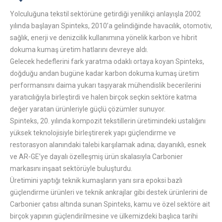
Yolculuğuna tekstil sektörüne getirdiği yenilikçi anlayışla 2002
yılında başlayan Spinteks, 2010’a gelindiğinde havacılık, otomotiv,
sağlık, enerji ve denizcilik kullanımına yönelik karbon ve hibrit
dokuma kumaş üretim hatlarını devreye aldı.
Gelecek hedeflerini fark yaratma odaklı ortaya koyan Spinteks,
doğduğu andan bugüne kadar karbon dokuma kumaş üretim
performansını daima yukarı taşıyarak mühendislik becerilerini
yaratıcılığıyla birleştirdi ve halen birçok seçkin sektöre katma
değer yaratan ürünleriyle güçlü çözümler sunuyor.
Spinteks, 20. yılında kompozit tekstillerin üretimindeki ustalığını
yüksek teknolojisiyle birleştirerek yapı güçlendirme ve
restorasyon alanındaki talebi karşılamak adına; dayanıklı, esnek
ve AR-GE’ye dayalı özelleşmiş ürün skalasıyla Carbonier
markasını inşaat sektörüyle buluşturdu.
Üretimini yaptığı teknik kumaşların yanı sıra epoksi bazlı
güçlendirme ürünleri ve teknik ankrajlar gibi destek ürünlerini de
Carbonier çatısı altında sunan Spinteks, kamu ve özel sektöre ait
birçok yapının güçlendirilmesine ve ülkemizdeki başlıca tarihi