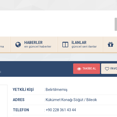
HABERLER
İLANLAR
irma
en güncel haberler
güncel seri ilanlar
TAKİBE AL
FAVO
i
YETKİLİ KİŞİ
:
Belirtilmemiş
ADRES
:
Kükümet Konağı Söğüt / Bilecik
TELEFON
:
+90 228 361 43 44