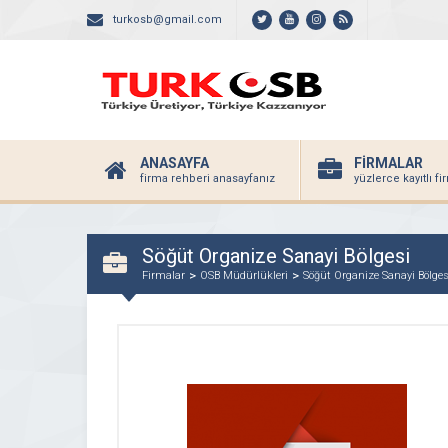
turkosb@gmail.com
ANASAYFA
FİRMALAR
firma rehberi anasayfanız
yüzlerce kayıtlı f
Söğüt Organize Sanayi Bölgesi
Firmalar
OSB Müdürlükleri
Söğüt Organize Sanayi Bölges