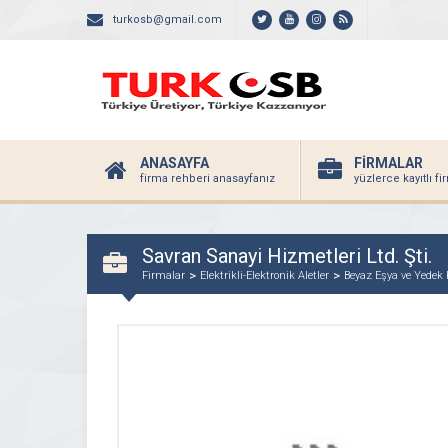
turkosb@gmail.com
ANASAYFA
FİRMALAR
firma rehberi anasayfanız
yüzlerce kayıtlı f
Savran Sanayi Hizmetleri Ltd. Şti.
Firmalar
Elektrikli-Elektronik Aletler
Beyaz Eşya ve Yedek 