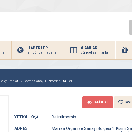
HABERLER
İLANLAR
irma
en güncel haberler
güncel seri ilanlar
Parça İmalatı
Savran Sanayi Hizmetleri Ltd. Şti.
TAKİBE AL
FAVO
YETKİLİ KİŞİ
:
Belirtilmemiş
ADRES
:
Manisa Organize Sanayi Bölgesi 1. Kısım S