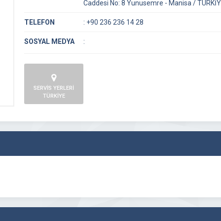
Caddesi No: 8 Yunusemre - Manisa / TÜRKİ
TELEFON
:
+90 236 236 14 28
SOSYAL MEDYA
:
SERVİS YERLERİ
TÜRKİYE