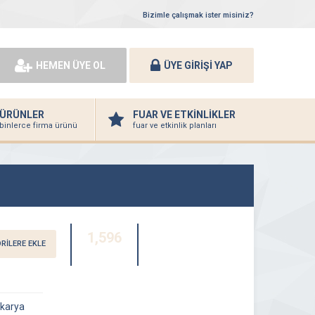
Bizimle çalışmak ister misiniz?
HEMEN ÜYE OL
ÜYE GİRİŞİ YAP
ÜRÜNLER
FUAR VE ETKİNLİKLER
binlerce firma ürünü
fuar ve etkinlik planları
1,596
RİLERE EKLE
ZİYARETÇİ
akarya