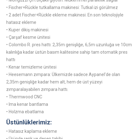
• Monguzzi çift bıçaklı giyotin: Mükemmel paralellik sağlar
• Fischer+Rückle tutkallama makinesi: Tutkal izi görülmez
• 2 adet Fischer+Rückle ekleme makinesi: En son teknolojiyle
hatasız ekleme
• Kuper dikiş makinesi
• Çarşaf kesme ünitesi
• Colombo R. pres hattı: 2,35m genişliğe, 6,5m uzunluğa ve 10cm
kalınlığa kadar üstün basım kalitesine sahip tam otomatik pres
hattı
• Kenar temizleme ünitesi
• Heesemann zımpara: Ülkemizde sadece Aypanel’de olan
2,35m genişliğe kadar hem alt, hem de üst yüzeyi
zımparalayabilen zımpara hattı.
• Thermwood CNC
• Ima kenar bantlama
• Holzma ebatlama
Üstünlüklerimiz:
• Hatasız kaplama ekleme
• Üründe renk ve desen takibi