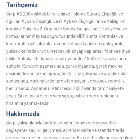
Tarihçemiz
Sarp AŞ 2004 yılında bir aile şirketi olarak Sarpay Ekşioğlu ve
oğulları Aybars Ekşioğlu ve H. Ayberk Ekşioğlu’nun ortaklığı ile
kuruldu. Sakarya 2. Organize Sanayi Bölgesi’nde Türkiye’nin ve
komşularının ihtiyacı doğrultusunda MDF, sunta, kontrplak ve
kontratabla gibi plakalar üzerine ahşap kaplama kaplayarak
yüksek kalitede ürün üretecek bir ahşap kaplamalı fabrikası inşa
edildi. Fabrika 40 dönüm arazi üzerinde 7.500 m2 kapalı alana
sahiptir. Kurulum aşamasında, gerek inşaatta, gerek makine
seçiminde son teknoloji araştırıldı. Titiz çalışma ve araştırmalar
sonucunda, makinelerde tam otomasyon ve yüksek verimlilik
benimsendi. Aypanel üretim tesisi 2007 yılında tam faaliyete
geçti. Şirket bu üretimin yanı sıra, çeşitli orman ürünlerinin
ithalatını yapmaktadır.
Hakkımızda
Sarp, çalışanlarıyla birlikte, müşterilerinin memnuniyetini
sağlayarak sağlıklı gelişmeyi, evrensel kalite ve standartlarda
ürün ve hizmetler sunmayı amaçlar. Bu suretle ülkesi, müşterileri,