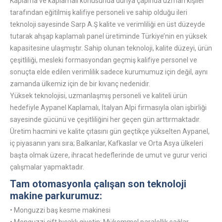
Kaplama ve kaplamalı konusunda dünya çapında uzman kişiler
tarafından eğitilmiş kalifiye personeli ve sahip olduğu ileri
teknoloji sayesinde Sarp A.Ş kalite ve verimliliği en üst düzeyde
tutarak ahşap kaplamalı panel üretiminde Türkiye’nin en yüksek
kapasitesine ulaşmıştır. Sahip olunan teknoloji, kalite düzeyi, ürün
çeşitliliği, mesleki formasyondan geçmiş kalifiye personel ve
sonuçta elde edilen verimlilik sadece kurumumuz için değil, aynı
zamanda ülkemiz için de bir kıvanç nedenidir.
Yüksek teknolojisi, uzmanlaşmış personeli ve kaliteli ürün
hedefiyle Aypanel Kaplamalı, İtalyan Alpi firmasıyla olan işbirliği
sayesinde gücünü ve çeşitliliğini her geçen gün arttırmaktadır.
Üretim hacmini ve kalite çıtasını gün geçtikçe yükselten Aypanel,
iç piyasanın yanı sıra; Balkanlar, Kafkaslar ve Orta Asya ülkeleri
başta olmak üzere, ihracat hedeflerinde de umut ve gurur verici
çalışmalar yapmaktadır.
Tam otomasyonla çalışan son teknoloji
makine parkurumuz:
• Monguzzi baş kesme makinesi