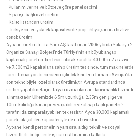
• Kullanım yerine ve bütçeye göre panel seçimi
• Siparişe bağlı özel üretim
• Kaliteli standart üretim
• Türkiye’nin en yüksek kapasitesiyle proje ihtiyaçlarında hızlı ve
esnek üretim
Aypanel üretim tesisi, Sarp AŞ tarafından 2006 yılında Sakarya 2.
Organize Sanayi Bölgesi’nde Türkiye’nin en büyük ahşap
kaplamalı panel üretim tesisi olarak kuruldu. 40.000 m2 araziye
ve 7.500m2 kapalı alana sahip üretim tesisinde, tüm makinelerde
tam otomasyon benimsenmiştir. Makinelerin tamamı Avrupa’da,
son teknolojiyle, özel olarak üretilmiştir. Avrupa standardında
üretim yapabilmek için İtalyan uzmanlardan danışmanlık hizmeti
alınmaktadır. Ülkemizde 6,5m uzunluğa, 2,35m genişliğe ve
10cm kalınlığa kadar pres yapabilen ve ahşap kaplı panelin 2
tarafını da zımparalayabilen tek tesistir. Ayda 30,000 kaplamalı
panele ulaşabilen kapasitesiyle de en büyüktür.
Aypanel kendi personelinin yanı sıra, aldığı teknik ve sosyal
hizmetlerle bölgesinde iş gücü istihdamına katkıda