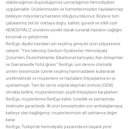
olabileceğimizi düşündüğümüz uzmanlığımızı Hemodiyalize
uygulamaktır. Ürünlerimizden ve hizmetlerimizden faydalanmayı
bekleyen milyonlarca hastanın olduğunu biliyoruz. Böylece tüm
çabalarımız tek bir noktaya doğru: kaliteli, güvenli ve etkili özel
HEMODİYALİZ ürünlerini sürekli olarak sunarak hastanın sağlığını
korumak ve geliştirmek .
RenEge, diyaliz hastaları için seçilmiş geniş bir ürün yelpazesine
sahiptir. “Yeni teknoloji Sanitum Diyalizerler, Hemodiyaliz
Çözümleri, Dezenfektanlar, Bikarbonat kartuşları, Kan dolaşımları
ve Diarraneedle fistül iğnesi.” RenEge, son derece otomatik
üretim tesisimizde özenle seçilmiş hammaddeler kullanarak
üretilmektedir ve müşterilere ve hastaların ihtiyaçlarına en iyi
uyarlanmıştır. Tam bir servis orijinal ekipman üreticisi (OEM)
olmakla birlikte, müşterilerimizin çeşitli ihtiyaçlarını karşılarken
RenEge, müşterilerine RenEge kalite, tutarlılık ve zamanında
teslimatın garantisidir. İlk ürün konseptinden son ambalajlamaya,
kaliteye olan bağlılığımız, müşterilerimizin alt satırlarına değer
katar.
RenEge, Türkiye’de hemodiyaliz pazarında en başarılı yerel