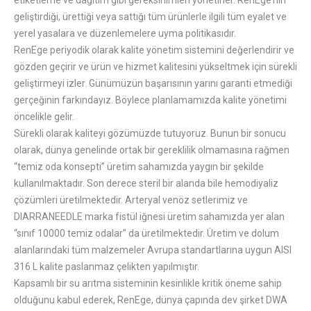
etiketleme ve dağıtım gibi gereksinimleri yönetirler. RenEge’nin
geliştirdiği, ürettiği veya sattığı tüm ürünlerle ilgili tüm eyalet ve
yerel yasalara ve düzenlemelere uyma politikasıdır.
RenEge periyodik olarak kalite yönetim sistemini değerlendirir ve
gözden geçirir ve ürün ve hizmet kalitesini yükseltmek için sürekli
geliştirmeyi izler. Günümüzün başarısının yarını garanti etmediği
gerçeğinin farkındayız. Böylece planlamamızda kalite yönetimi
öncelikle gelir.
Sürekli olarak kaliteyi gözümüzde tutuyoruz. Bunun bir sonucu
olarak, dünya genelinde ortak bir gereklilik olmamasına rağmen
“temiz oda konsepti” üretim sahamızda yaygın bir şekilde
kullanılmaktadır. Son derece steril bir alanda bile hemodiyaliz
çözümleri üretilmektedir. Arteryal venöz setlerimiz ve
DIARRANEEDLE marka fistül iğnesi üretim sahamızda yer alan
“sınıf 10000 temiz odalar” da üretilmektedir. Üretim ve dolum
alanlarındaki tüm malzemeler Avrupa standartlarına uygun AISI
316 L kalite paslanmaz çelikten yapılmıştır.
Kapsamlı bir su arıtma sisteminin kesinlikle kritik öneme sahip
olduğunu kabul ederek, RenEge, dünya çapında dev şirket DWA