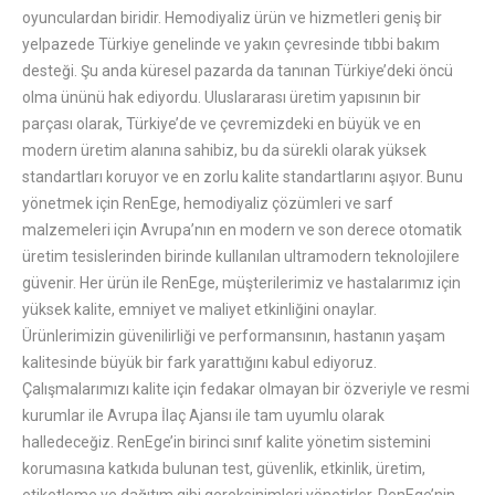
oyunculardan biridir. Hemodiyaliz ürün ve hizmetleri geniş bir
yelpazede Türkiye genelinde ve yakın çevresinde tıbbi bakım
desteği. Şu anda küresel pazarda da tanınan Türkiye’deki öncü
olma ününü hak ediyordu. Uluslararası üretim yapısının bir
parçası olarak, Türkiye’de ve çevremizdeki en büyük ve en
modern üretim alanına sahibiz, bu da sürekli olarak yüksek
standartları koruyor ve en zorlu kalite standartlarını aşıyor. Bunu
yönetmek için RenEge, hemodiyaliz çözümleri ve sarf
malzemeleri için Avrupa’nın en modern ve son derece otomatik
üretim tesislerinden birinde kullanılan ultramodern teknolojilere
güvenir. Her ürün ile RenEge, müşterilerimiz ve hastalarımız için
yüksek kalite, emniyet ve maliyet etkinliğini onaylar.
Ürünlerimizin güvenilirliği ve performansının, hastanın yaşam
kalitesinde büyük bir fark yarattığını kabul ediyoruz.
Çalışmalarımızı kalite için fedakar olmayan bir özveriyle ve resmi
kurumlar ile Avrupa İlaç Ajansı ile tam uyumlu olarak
halledeceğiz. RenEge’in birinci sınıf kalite yönetim sistemini
korumasına katkıda bulunan test, güvenlik, etkinlik, üretim,