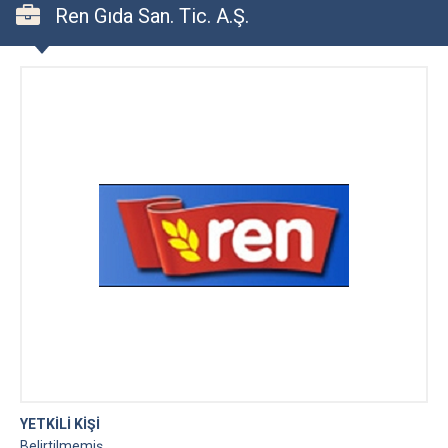
Ren Gıda San. Tic. A.Ş.
YETKİLİ KİŞİ
Belirtilmemiş