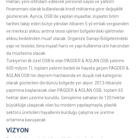
miktarı, yeni istihdam edilecek personel sayısı ve yatırım
finansmanı olarak kullanılacak kredi miktarına göre değişiklik
gösterecek. Ayrıca, OSB’de yapılan inşaatlar, inşaatın bitim
tarihini takip eden bütçe yılından itibaren 5 yıl emlak vergisinden
ve merkezi atıksu arıtma tesisi işleten bölgelerdeki işletmeler
atıksu bedelinden muaf olacak. Organize Sanayi Bölgelerindeki
yapı ve tesisler, bina inşaat harcı ve yapı kullanma izni harcından
da müstesna olacak.
Türkiye’nin ilk özel OSB’si olan PAGDER & ASLAN OSB yatırımı
600 milyon TL toplam yatırım bedeli ile hayata geçen PAGDER &
ASLAN OSB’nin deprem haritasında en düşük risk kategorisi
olarak gösterilen dördüncü bölgede yer alıyor. 2013 itibariyle
yapımına başlanacak olan PAGDER & ASLAN OSB, toplam 65
hektar alan üzerine kuruldu. Genişleme sahaları ile 120 hektar
büyüklüğe ulaşacak olan bu modern yapılaşmayla, plastik
sektörü üreticileri hayallerini kurduğu çalışma ve üretme
ortamına kavuşacak.
VİZYON