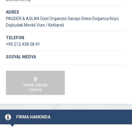
ADRES
PAGDER & ASLAN Özel Organize Sanayi Sitesi Doğanca Köyü
Dışbudak Mevkii Vize / Kırklareli
TELEFON
+90 212 438 58 41
SOSYAL MEDYA
SERVİS YERLERİ
TÜRKİYE
FİRMA HAKKINDA