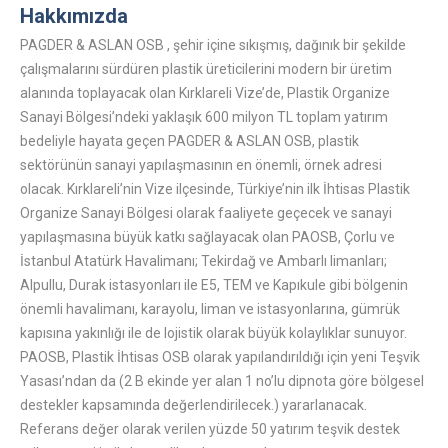
Hakkımızda
PAGDER & ASLAN OSB , şehir içine sıkışmış, dağınık bir şekilde
çalışmalarını sürdüren plastik üreticilerini modern bir üretim
alanında toplayacak olan Kırklareli Vize’de, Plastik Organize
Sanayi Bölgesi’ndeki yaklaşık 600 milyon TL toplam yatırım
bedeliyle hayata geçen PAGDER & ASLAN OSB, plastik
sektörünün sanayi yapılaşmasının en önemli, örnek adresi
olacak. Kırklareli’nin Vize ilçesinde, Türkiye’nin ilk İhtisas Plastik
Organize Sanayi Bölgesi olarak faaliyete geçecek ve sanayi
yapılaşmasına büyük katkı sağlayacak olan PAOSB, Çorlu ve
İstanbul Atatürk Havalimanı; Tekirdağ ve Ambarlı limanları;
Alpullu, Durak istasyonları ile E5, TEM ve Kapıkule gibi bölgenin
önemli havalimanı, karayolu, liman ve istasyonlarına, gümrük
kapısına yakınlığı ile de lojistik olarak büyük kolaylıklar sunuyor.
PAOSB, Plastik İhtisas OSB olarak yapılandırıldığı için yeni Teşvik
Yasası’ndan da (2 B ekinde yer alan 1 no’lu dipnota göre bölgesel
destekler kapsamında değerlendirilecek.) yararlanacak.
Referans değer olarak verilen yüzde 50 yatırım teşvik destek