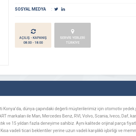
SOSYAL MEDYA
:
AÇILIŞ - KAPANIŞ
SERVİS YERLERİ
08.00 - 18.00
TÜRKİYE
enti Konya’da, dünya çapındaki değerli müşterilerimiz için otomotiv yede
ART markaları ile Man, Mercedes Benz, RVI, Volvo, Scania, Iveco, Daf, 
 ve 15 yıldan fazla deneyime sahibiz. Aynı kalitede orijinal parça fiyatla
 Kısa vadeli ticari beklentiler yerine uzun vadeli karşılıklı işbirliği ve 