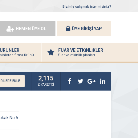
Bizimle çalışmak ister misiniz?
HEMEN ÜYE OL
ÜYE GİRİŞİ YAP
ÜRÜNLER
FUAR VE ETKİNLİKLER
binlerce firma ürünü
fuar ve etkinlik planları
2,115
RİLERE EKLE
ZİYARETÇİ
Sokak No:5