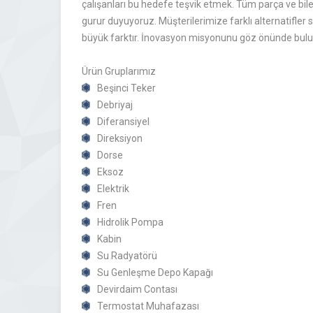
çalışanları bu hedefe teşvik etmek. Tüm parça ve bile
gurur duyuyoruz. Müşterilerimize farklı alternatifl
büyük farktır. İnovasyon misyonunu göz önünde bulun
Ürün Gruplarımız
Beşinci Teker
Debriyaj
Diferansiyel
Direksiyon
Dorse
Eksoz
Elektrik
Fren
Hidrolik Pompa
Kabin
Su Radyatörü
Su Genleşme Depo Kapağı
Devirdaim Contası
Termostat Muhafazası