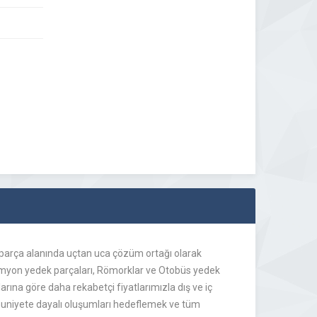
k parça alanında uçtan uca çözüm ortağı olarak
kamyon yedek parçaları, Römorklar ve Otobüs yedek
rına göre daha rekabetçi fiyatlarımızla dış ve iç
memnuniyete dayalı oluşumları hedeflemek ve tüm