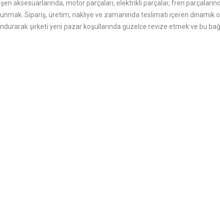
şen aksesuarlarında, motor parçaları, elektrikli parçalar, fren parçalar
er sunmak. Sipariş, üretim, nakliye ve zamanında teslimatı içeren dina
durarak şirketi yeni pazar koşullarında güzelce revize etmek ve bu ba