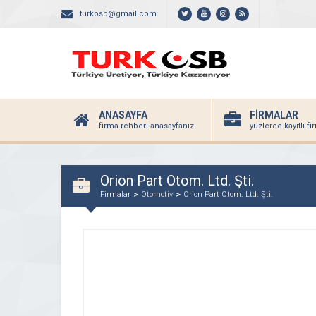
turkosb@gmail.com
ANASAYFA
FİRMALAR
firma rehberi anasayfanız
yüzlerce kayıtlı f
Orion Part Otom. Ltd. Şti.
Firmalar
Otomotiv
Orion Part Otom. Ltd. Şti.