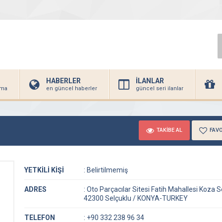
HABERLER
İLANLAR
irma
en güncel haberler
güncel seri ilanlar
TAKİBE AL
FAVO
YETKİLİ KİŞİ
:
Belirtilmemiş
ADRES
:
Oto Parçacılar Sitesi Fatih Mahallesi Koza 
42300 Selçuklu / KONYA-TURKEY
TELEFON
:
+90 332 238 96 34