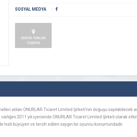
SOSYAL MEDYA
:
SERVİS YERLERİ
TÜRKİYE
melleri atılan ONURLAR Ticaret Limited Şirketi’nin doğuşu sayılabilece
 varlığını 2011 yılı içerisinde ONURLAR Ticaret Limited Şirketi olarak etki
de hızlı büyüyen ve tercih edilen saygın bir oyuncu konumundadır.