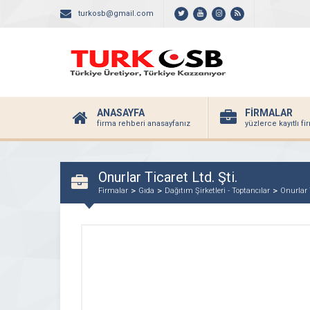
turkosb@gmail.com
ANASAYFA
FİRMALAR
firma rehberi anasayfanız
yüzlerce kayıtlı f
Onurlar Ticaret Ltd. Şti.
Firmalar
Gıda
Dağıtım Şirketleri - Toptancılar
Onurlar T