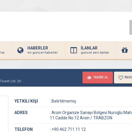
HABERLER
İLANLAR
irma
en güncel haberler
güncel seri ilanlar
TAKİBE AL
FAVO
icaret Ltd. Şti.
YETKİLİ KİŞİ
:
Belirtilmemiş
ADRES
:
Arsin Organize Sanayi Bölgesi Nuroğlu Maha
11.Cadde No:12 Arsin / TRABZON
TELEFON
:
+90 462 711 11 12