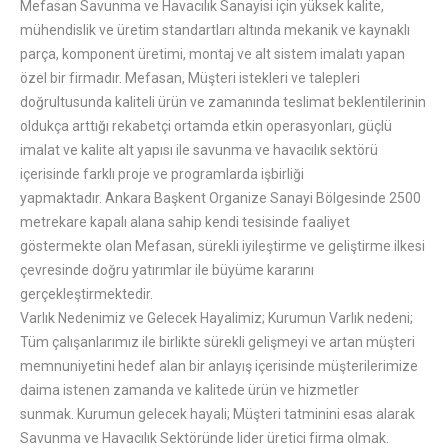
Mefasan Savunma ve Havacılık Sanayisi için yüksek kalite,
mühendislik ve üretim standartları altında mekanik ve kaynaklı
parça, komponent üretimi, montaj ve alt sistem imalatı yapan
özel bir firmadır. Mefasan, Müşteri istekleri ve talepleri
doğrultusunda kaliteli ürün ve zamanında teslimat beklentilerinin
oldukça arttığı rekabetçi ortamda etkin operasyonları, güçlü
imalat ve kalite alt yapısı ile savunma ve havacılık sektörü
içerisinde farklı proje ve programlarda işbirliği
yapmaktadır. Ankara Başkent Organize Sanayi Bölgesinde 2500
metrekare kapalı alana sahip kendi tesisinde faaliyet
göstermekte olan Mefasan, sürekli iyileştirme ve geliştirme ilkesi
çevresinde doğru yatırımlar ile büyüme kararını
gerçekleştirmektedir.
Varlık Nedenimiz ve Gelecek Hayalimiz; Kurumun Varlık nedeni;
Tüm çalışanlarımız ile birlikte sürekli gelişmeyi ve artan müşteri
memnuniyetini hedef alan bir anlayış içerisinde müşterilerimize
daima istenen zamanda ve kalitede ürün ve hizmetler
sunmak. Kurumun gelecek hayali; Müşteri tatminini esas alarak
Savunma ve Havacılık Sektöründe lider üretici firma olmak.