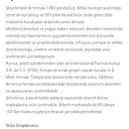
Şirketimizin ilk firması 1983 yılında Ecz. Atilla Sevinçli tarafından
İzmir’de kurulmuş ve 90’lı yıllarda sektörün önde gelen tıbbi
malzeme kuruluşları arasında yerini almıştır.
Meditera anestezi ve yoğun bakım solunum devreleri üretiminde,
onkoloji ilaç hazırlama ve uygulama sistemleri kurulumunda,
işletilmesinde ve projelendirilmesinde, infüzyon pompa ve setleri
distribütörlüğü, üretimi ve teknik servisinde, biyosidal ürün
üretiminde uzmanlaşmıştır.
Ayrıca, şirket iştiraklerinden olan ve Internacional Farmacéutica
S.A. de C.V. (IFSA) firması ile ortak girişim olarak kurulan S &
Mohr firması Türkiye’deki tesislerinde cerrahi sütür, S&Mohr
America firması ise Meksika’daki tesislerinde solunum devreleri
ve aksesuarları üretmektedir.
Şirketimiz, yüksek kalite anlayışı sayesinde önemli dünya
markalarına ürün üretmekte, Altech markasıyla da 80 ülkeye
100’den fazla müşteriye ihracat gerçekleştirmektedir.
Ürün Gruplarımız