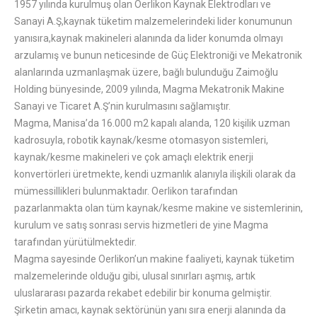
1957 yılında kurulmuş olan Oerlikon Kaynak Elektrodları ve
Sanayi A.Ş,kaynak tüketim malzemelerindeki lider konumunun
yanısıra,kaynak makineleri alanında da lider konumda olmayı
arzulamış ve bunun neticesinde de Güç Elektroniği ve Mekatronik
alanlarında uzmanlaşmak üzere, bağlı bulunduğu Zaimoğlu
Holding bünyesinde, 2009 yılında, Magma Mekatronik Makine
Sanayi ve Ticaret A.Ş’nin kurulmasını sağlamıştır.
Magma, Manisa’da 16.000 m2 kapalı alanda, 120 kişilik uzman
kadrosuyla, robotik kaynak/kesme otomasyon sistemleri,
kaynak/kesme makineleri ve çok amaçlı elektrik enerji
konvertörleri üretmekte, kendi uzmanlık alanıyla ilişkili olarak da
mümessillikleri bulunmaktadır. Oerlikon tarafından
pazarlanmakta olan tüm kaynak/kesme makine ve sistemlerinin,
kurulum ve satış sonrası servis hizmetleri de yine Magma
tarafından yürütülmektedir.
Magma sayesinde Oerlikon’un makine faaliyeti, kaynak tüketim
malzemelerinde olduğu gibi, ulusal sınırları aşmış, artık
uluslararası pazarda rekabet edebilir bir konuma gelmiştir.
Şirketin amacı, kaynak sektörünün yanı sıra enerji alanında da