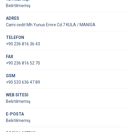
Belirtilmemiş
ADRES
Cami cedit Mh.Yunus Emre Cd.7 KULA / MANİSA
TELEFON
+90 236 816 36 43
FAX
+90 236 816 52 70
GSM
+90 533 636 47 89
WEB SİTESİ
Belirtilmemiş
E-POSTA
Belirtilmemiş