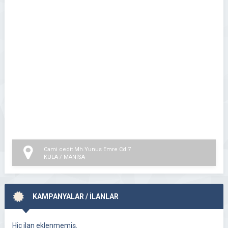
Cami cedit Mh.Yunus Emre Cd.7
KULA / MANİSA
KAMPANYALAR / İLANLAR
Hiç ilan eklenmemiş.