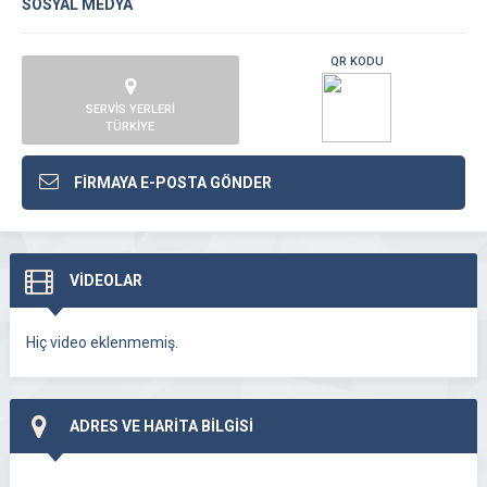
SOSYAL MEDYA
QR KODU
SERVİS YERLERİ
TÜRKİYE
FİRMAYA E-POSTA GÖNDER
VİDEOLAR
Hiç video eklenmemiş.
ADRES VE HARİTA BİLGİSİ