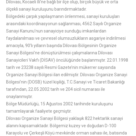
Dilovası, Kocaeli İli’ne bağlı bir ilçe olup, birçok büyük ve orta
ölçekli sanayi kuruluşunu barındırmaktadır.
Bölgedeki çarpık yapılaşmanın önlenmesi, sanayi kuruluşları
arasındaki koordinasyonun sağlanması, 4562 Sayılı Organize
Sanayi Kanunu’nun sanayiciye sunduğu imkanlardan
faydalanılması ve çevresel olumsuzlukların asgariye indirilmesi
amacıyla, 90’lı yılların başında Dilovası Bölgesinin Organize
Sanayi Bölgesi’ne dönüştürülmesi çalışmalarına Dilovası
Sanayicileri Vakfı (DİSAV) öncülüğünde başlanmıştır. 22.01.1998
tarih ve 23238 sayılı Resmi Gazete’nin mükerrer sayısında
Organize Sanayi Bölgesi ilan edilmiştir. Dilovası Organize Sanayi
Bölgesi’nin (DOSB) tüzel kişiliği, T.C.Sanayi ve Ticaret Bakanlığı
tarafından, 22.05.2002 tarih ve 204 sicil numarası ile
onaylanmıştır.
Bölge Müdürlüğü, 15 Ağustos 2002 tarihinde kuruluşunu
tamamlayarak faaliyete geçmiştir.
Dilovası Organize Sanayi Bölgesi yaklaşık 822 hektarlık sanayi
alanını kapsamaktadır. Bölgemiz kuzey ve doğudan D-100
Karayolu ve Çerkeşli Köyü mevkiinde orman sahası ile, batısında