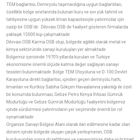
TEM bağlantısı, Demiryolu taşımacılığına uygun bağlantıları,
özellikle bölge sınırlarında bulunan kuru ve sıvı yük tahmil ve
tahliyesine uygun yüksek liman kapasitesiyle yatırımcılar için
cazip bir OSB’dir. Dilovası OSB de faaliyet gösteren firmalarda
yaklaşık 15000 kişi çalışmaktadır.
Dilovası OSB Karma OSB olup, bölgede ağılıklı olarak metal ve
kimya sektöründe sanayi kuruluşları yer almaktadır.
Bölgemiz içerisinde 1970’li yıllarda kurulan ve Türkiye
ekonomisine önemli ölçüde katma değer sağlayan sanayi
tesisleri bulunmaktadır. Bölge TEM Otoyoluna ve D-100 Devlet
Karayoluna direkt bağlantısı, içinden geçen demiryolu hattı,
limanları ve Kurtköy Sabiha Gökçen Havaalanına yakınlığı ile özel
bir konumda bulunması; Gebze Petro Kimya İhtisas Gümrük
Müdürlüğü ve Gebze Gümrük Müdürlüğü faaliyetini bölgemiz
içinde sürdürmesi yatırımcıların yer seçiminde önemli bir rol
oynamaktadır.
Organize Sanayi Bölgesi Alanı olarak ilan edilmesine kadar olan
dönem içinde bölgede oluşan çarpık yerleşmenin, OSB
kuruluşundan sonra düzeltilmesi ve sanayicimize daha iyi hizmet