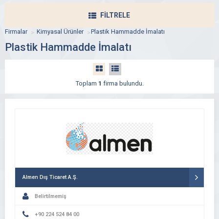
FİLTRELE
Firmalar
Kimyasal Ürünler
Plastik Hammadde İmalatı
Plastik Hammadde İmalatı
Toplam
1
firma bulundu.
Almen Dış Ticaret A.Ş.
Belirtilmemiş
+90 224 524 84 00