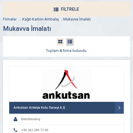
FİLTRELE
Firmalar
Kağıt-Karton-Ambalaj
Mukavva İmalatı
Mukavva İmalatı
Toplam
4
firma bulundu.
Ankutsan Antalya Kutu Sanayi A.Ş.
Belirtilmemiş
+90 242 249 77 00