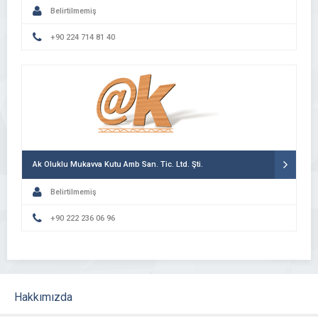
Belirtilmemiş
+90 224 714 81 40
Ak Oluklu Mukavva Kutu Amb San. Tic. Ltd. Şti.
Belirtilmemiş
+90 222 236 06 96
Hakkımızda