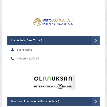
İber Ambalaj San. Tic. A.Ş.
Belirtilmemiş
+90 236 332 50 55
Olmuksan International Paper Amb. A.Ş.