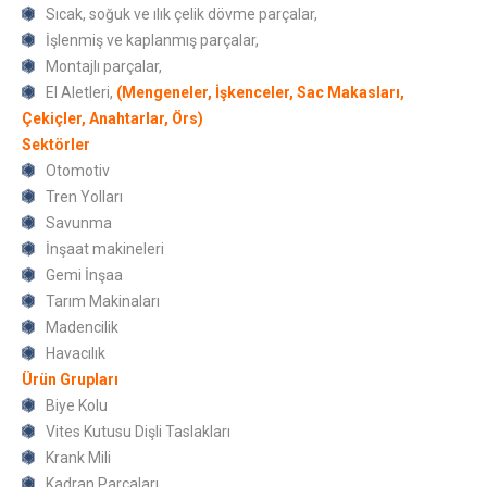
Sıcak, soğuk ve ılık çelik dövme parçalar,
İşlenmiş ve kaplanmış parçalar,
Montajlı parçalar,
El Aletleri,
(Mengeneler, İşkenceler, Sac Makasları,
Çekiçler, Anahtarlar, Örs)
Sektörler
Otomotiv
Tren Yolları
Savunma
İnşaat makineleri
Gemi İnşaa
Tarım Makinaları
Madencilik
Havacılık
Ürün Grupları
Biye Kolu
Vites Kutusu Dişli Taslakları
Krank Mili
Kadran Parçaları