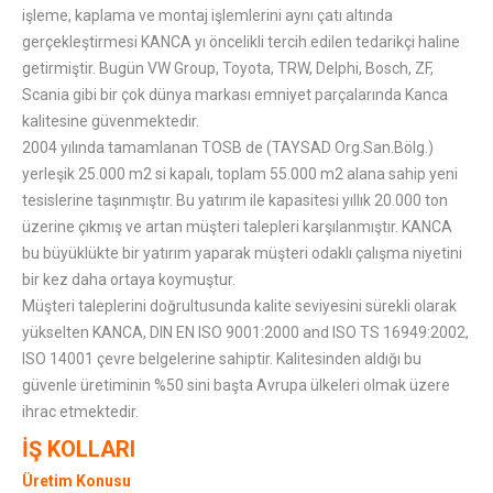
işleme, kaplama ve montaj işlemlerini aynı çatı altında
gerçekleştirmesi KANCA yı öncelikli tercih edilen tedarikçi haline
getirmiştir. Bugün VW Group, Toyota, TRW, Delphi, Bosch, ZF,
Scania gibi bir çok dünya markası emniyet parçalarında Kanca
kalitesine güvenmektedir.
2004 yılında tamamlanan TOSB de (TAYSAD Org.San.Bölg.)
yerleşik 25.000 m2 si kapalı, toplam 55.000 m2 alana sahip yeni
tesislerine taşınmıştır. Bu yatırım ile kapasitesi yıllık 20.000 ton
üzerine çıkmış ve artan müşteri talepleri karşılanmıştır. KANCA
bu büyüklükte bir yatırım yaparak müşteri odaklı çalışma niyetini
bir kez daha ortaya koymuştur.
Müşteri taleplerini doğrultusunda kalite seviyesini sürekli olarak
yükselten KANCA, DIN EN ISO 9001:2000 and ISO TS 16949:2002,
ISO 14001 çevre belgelerine sahiptir. Kalitesinden aldığı bu
güvenle üretiminin %50 sini başta Avrupa ülkeleri olmak üzere
ihrac etmektedir.
İŞ KOLLARI
Üretim Konusu