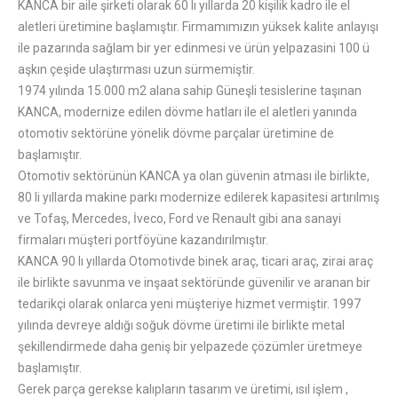
KANCA bir aile şirketi olarak 60 lı yıllarda 20 kişilik kadro ile el
aletleri üretimine başlamıştır. Firmamımızın yüksek kalite anlayışı
ile pazarında sağlam bir yer edinmesi ve ürün yelpazasini 100 ü
aşkın çeşide ulaştırması uzun sürmemiştir.
1974 yılında 15.000 m2 alana sahip Güneşli tesislerine taşınan
KANCA, modernize edilen dövme hatları ile el aletleri yanında
otomotiv sektörüne yönelik dövme parçalar üretimine de
başlamıştır.
Otomotiv sektörünün KANCA ya olan güvenin atması ile birlikte,
80 li yıllarda makine parkı modernize edilerek kapasitesi artırılmış
ve Tofaş, Mercedes, İveco, Ford ve Renault gibi ana sanayi
firmaları müşteri portföyüne kazandırılmıştır.
KANCA 90 lı yıllarda Otomotivde binek araç, ticari araç, zirai araç
ile birlikte savunma ve inşaat sektöründe güvenilir ve aranan bir
tedarikçi olarak onlarca yeni müşteriye hizmet vermiştir. 1997
yılında devreye aldığı soğuk dövme üretimi ile birlikte metal
şekillendirmede daha geniş bir yelpazede çözümler üretmeye
başlamıştır.
Gerek parça gerekse kalıpların tasarım ve üretimi, ısıl işlem ,