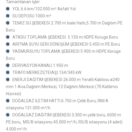
Tamamlanan İşler
YOL 6.6 km/102.000 m² Asfalt Yol
SU DEPOSU 1000 m³
TEMİZ SU ŞEBEKESİ 2.700 m İsale Hattı,5.700 m Dağıtım PE
Boru
ATIKSU TOPLAMA ŞEBEKESİ 5.150 m HDPE Koruge Boru
ARITMA SUYU GERİ DÖNÜŞÜM ŞEBEKESİ 5.450 m PE Boru
YAĞMURSUYU TOPLAMA ŞEBEKESİ 5.900 m HDPE Koruge
Boru
DERİVASYON KANALI 1.950 m
TRAFO MERKEZİ(TEİAŞ) 154/345 kW
ENERJİ DAĞITIM ŞEBEKESİ 26.000 m Yeraltı Kablosu ø240
mm 1 Ana Dağıtım Merkezi, 12 Dağıtım Merkezi (70 Katılımcı
Hücresi)
DOĞALGAZ İLETİM HATTI 6.750 m Çelik Boru, RM/A
istasyonu 131.000 m³/h
DOĞALGAZ DAĞITIM ŞEBEKESİ 3.300 m çelik boru, 6000 m
PE boru, MS/B istasyonu 45.000 m³/h, RS/B istasyonu (4 adet)
4.000 m³/h