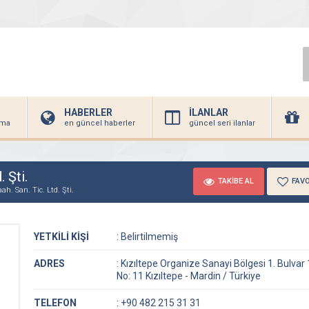
HABERLER
İLANLAR
irma
en güncel haberler
güncel seri ilanlar
 Şti.
TAKİBE AL
FAVO
ah. San. Tic. Ltd. Şti.
YETKİLİ KİŞİ
:
Belirtilmemiş
ADRES
:
Kızıltepe Organize Sanayi Bölgesi 1. Bulvar
No: 11 Kızıltepe - Mardin / Türkiye
TELEFON
:
+90 482 215 31 31