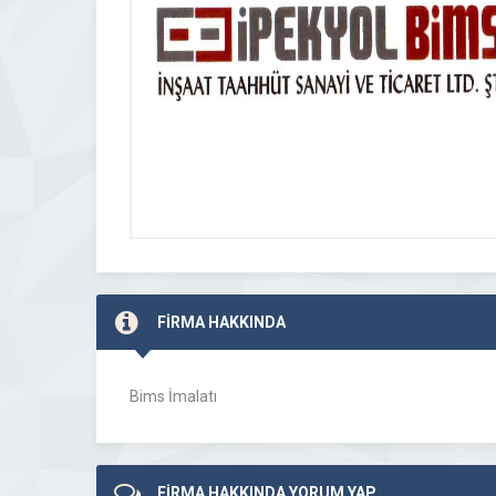
FİRMA HAKKINDA
Bims İmalatı
FİRMA HAKKINDA YORUM YAP