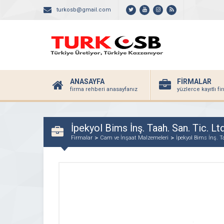
turkosb@gmail.com
ANASAYFA
FİRMALAR
firma rehberi anasayfanız
yüzlerce kayıtlı f
İpekyol Bims İnş. Taah. San. Tic. Ltd.
Firmalar
Cam ve İnşaat Malzemeleri
İpekyol Bims İnş. Ta