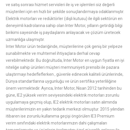
ve satış sonrası hizmet servisleri ile iş ve işlemleri siz değerli
müşterileri için en hızlı bir şekilde sonuçlandırmaya odaklanmıştır.
Elektrik motorları ve redüktörler (dişli kutusu) ile ilgili sektörün en
deneyimli kadrolarına sahip olan Inter Motor, yılların getirdiği bilgi
birikimi sayesinde iş paydaşlarını anlayacak ve çözüm üretecek
uzmanlığa ulaşmıştır.
İnter Motor ürün tedariğinde, müşterilerine çok geniş bir yelpeze
sunabilmekte ve muhtemel ihtiyaçlara derhal cevap
verebilmektedir. Bu doğrultuda, Inter Motor en uygun fiyatla en iyi
niteliğe sahip ürünleri müşteri memnuniyeti prensibi ile pazara
ulaştırmayı hedefleflerken , güvenle edinecek kaliteli ürünlerinde,
Dünya standartlarına uygunluğu ve ürün sertifika yeterliliğine
önem vermektedir. Ayrıca, Inter Motor, Nisan 2012 tarihinden bu
güne, IE2 yüksek verim seviyesindeki elektrik motorları zorunlu
uygulamaya geçmiş olup, IE2 elektrik motorları satın alımında
müşterilerimizin en yakın tedarik merkezi olmuştur. 2015 yılından
itibaren ise zorunlu kullanıma geçişi öngörülen IE3 Premium
verim sınıfındaki elektrik motorlarımızın dahi çalışmaları