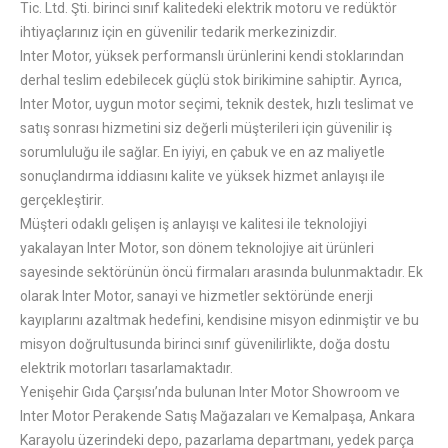
Tic. Ltd. Şti. birinci sınıf kalitedeki elektrik motoru ve redüktör
ihtiyaçlarınız için en güvenilir tedarik merkezinizdir.
Inter Motor, yüksek performanslı ürünlerini kendi stoklarından
derhal teslim edebilecek güçlü stok birikimine sahiptir. Ayrıca,
Inter Motor, uygun motor seçimi, teknik destek, hızlı teslimat ve
satış sonrası hizmetini siz değerli müşterileri için güvenilir iş
sorumluluğu ile sağlar. En iyiyi, en çabuk ve en az maliyetle
sonuçlandırma iddiasını kalite ve yüksek hizmet anlayışı ile
gerçekleştirir.
Müşteri odaklı gelişen iş anlayışı ve kalitesi ile teknolojiyi
yakalayan Inter Motor, son dönem teknolojiye ait ürünleri
sayesinde sektörünün öncü firmaları arasında bulunmaktadır. Ek
olarak Inter Motor, sanayi ve hizmetler sektöründe enerji
kayıplarını azaltmak hedefini, kendisine misyon edinmiştir ve bu
misyon doğrultusunda birinci sınıf güvenilirlikte, doğa dostu
elektrik motorları tasarlamaktadır.
Yenişehir Gıda Çarşısı’nda bulunan Inter Motor Showroom ve
Inter Motor Perakende Satış Mağazaları ve Kemalpaşa, Ankara
Karayolu üzerindeki depo, pazarlama departmanı, yedek parça