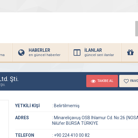
HABERLER
İLANLAR
irma
en güncel haberler
güncel seri ilanlar
td. Şti.
TAKİBE AL
FAVO
Şti.
YETKİLİ KİŞİ
:
Belirtilmemiş
ADRES
:
Minareliçavuş OSB Ihlamur Cd. No:26 (NOS
Nilüfer BURSA TÜRKİYE
TELEFON
:
+90 224 410 00 82