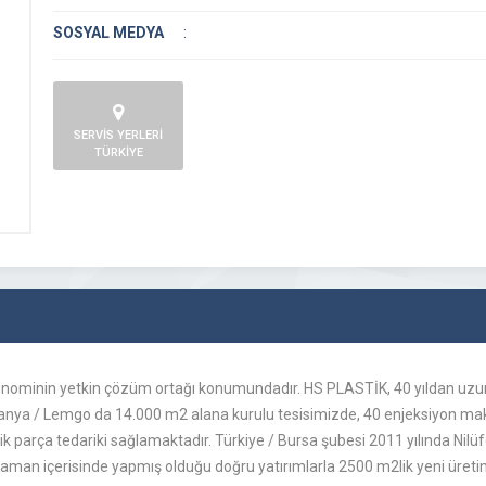
SOSYAL MEDYA
:
SERVİS YERLERİ
TÜRKİYE
ekonominin yetkin çözüm ortağı konumundadır. HS PLASTİK, 40 yıldan uzu
ya / Lemgo da 14.000 m2 alana kurulu tesisimizde, 40 enjeksiyon makin
lastik parça tedariki sağlamaktadır. Türkiye / Bursa şubesi 2011 yılında 
 zaman içerisinde yapmış olduğu doğru yatırımlarla 2500 m2lik yeni üreti