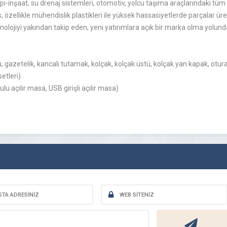
nşaat, su drenaj sistemleri, otomotiv, yolcu taşıma araçlarındaki tüm te
özellikle mühendislik plastikleri ile yüksek hassasiyetlerde parçalar üret
knolojiyi yakından takip eden, yeni yatırımlara açık bir marka olma yolunda
, gazetelik, kancalı tutamak, kolçak, kolçak üstü, kolçak yan kapak, oturak
etleri)
lu açılır masa, USB girişli açılır masa)