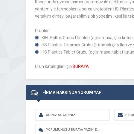
Konusunda uzmanlaşmış kadromuz ile elektronik, yapı-i
yöntemiyle termoplastik parça üretebilen HS-Plastics, 
ve takım olmayı başarabilmiş bir yönetim ilkesi ile te
Ürünler
KIEL Koltuk Grubu Ürünleri (açılır masa, çöp kutusu
HS Plastics Tutamak Grubu (tutamak çeşitleri ve s
HS Plastics Tablet Grubu (açılır masa, tablet tutucu
Ürün katalogları için
BURAYA
FİRMA HAKKINDA YORUM YAP