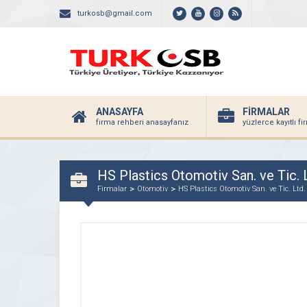
turkosb@gmail.com
ANASAYFA
FİRMALAR
firma rehberi anasayfanız
yüzlerce kayıtlı f
HS Plastics Otomotiv San. ve Tic. L
Firmalar
Otomotiv
HS Plastics Otomotiv San. ve Tic. Ltd. 