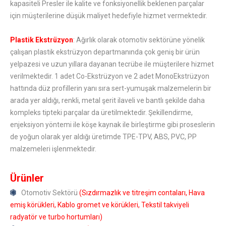
kapasiteli Presler ile kalite ve fonksiyonellik beklenen parçalar
için müşterilerine düşük maliyet hedefiyle hizmet vermektedir.
Plastik Ekstrüzyon
: Ağırlık olarak otomotiv sektörüne yönelik
çalışan plastik ekstrüzyon departmanında çok geniş bir ürün
yelpazesi ve uzun yıllara dayanan tecrübe ile müşterilere hizmet
verilmektedir. 1 adet Co-Ekstrüzyon ve 2 adet MonoEkstrüzyon
hattında düz profillerin yanı sıra sert-yumuşak malzemelerin bir
arada yer aldığı, renkli, metal şerit ilaveli ve bantlı şekilde daha
kompleks tipteki parçalar da üretilmektedir. Şekillendirme,
enjeksiyon yöntemi ile köşe kaynak ile birleştirme gibi proseslerin
de yoğun olarak yer aldığı üretimde TPE-TPV, ABS, PVC, PP
malzemeleri işlenmektedir.
Ürünler
Otomotiv Sektörü
(Sızdırmazlık ve titreşim contaları, Hava
emiş körükleri, Kablo gromet ve körükleri, Tekstil takviyeli
radyatör ve turbo hortumları)