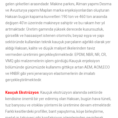
gelen şirketleri arasındadır. Makine parkını, Alman yapımı Desma
ve Avusturya yapımı Maplan marka enjeksiyonlardan oluşturan
Haksan bugün kapama kuvvetleri 190 ton ve 460 ton arasında
değişen 40’ın üzerinde makineye sahiptir ve bu rakam her yıl
artmaktadır. Üretim gamında yüksek derecede kusursuzluk,
görsellik ve hassasiyet istenen otomotiv, beyaz eşya ve yapı
sektöründe kullanılan teknik kauçuk parçaların ağırlıklı olarak yer
aldığı Haksan, kalite ve düşük maliyet ilkelerinden taviz
vermeden üretimini gerçekleştirmektedir. EPDM, NBR, NR, CR,
VMQ gibi malzemelerin işlem gördüğü Kauçuk enjeksiyon
bölümünde günümüzde kullanımı gittikçe artan AEM, ACM,ECO
ve HNBR gibi yeni jenerasyon elastomerlerin de imalatı
gerçekleştirilmektedir.
Kauçuk Ekstrüzyon
: Kauçuk ekstrüzyon alanında sektörde
kendisine önemli bir yer edinmiş olan Haksan, bugün hava tüneli,
tuz banyosu ve otoklav yöntemi ile üretimine devam etmektedir.
Farklı kesitlerdeki profiller, bant yapıştırma, köşe birleştirme,
metal-ip takviyesi gibi konfeksiyon işlemlerinden geçirilerek