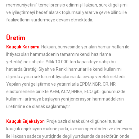
memnuniyetini” temel prensip edinmiş Haksan, sürekli gelişimi
ve iyileştirmeyi hedef alarak toplumsal yarar ve çevre bilinci ile
faaliyetlerini sürdürmeye devam etmektedir.
Üretim
Kauçuk Karışımı
: Haksan, bünyesinde yer alan hamur hatları ile
ihtiyacı olan hammaddenin tamamını kendi hazırlama
yeterliliğine sahiptir. Yıllık 10.000 ton kapasiteye sahip bu
hatlarda ürettiği Siyah ve Renkli hamurlar ile kendi kullanımı
dışında ayrıca sektörün ihtiyaçlarına da cevap verebilmektedir.
Yapılan yeni geliştirme ve yatırımlarla EPDM,NBR, CR, NR
elastomerlerle birlikte AEM, ACM,HNBR, ECO gibi günümüzde
kullanımı artmaya başlayan yeni jenerasyon hammaddelerin
üretimine de olanak sağlanmıştır.
Kauçuk Enjeksiyon
: Proje bazlı olarak sürekli güncel tutulan
kauçuk enjeksiyon makine parkı, uzman operatörleri ve deneyimi
ile Haksan sadece yurtiçinde değil yurtdışında da sektörün önde