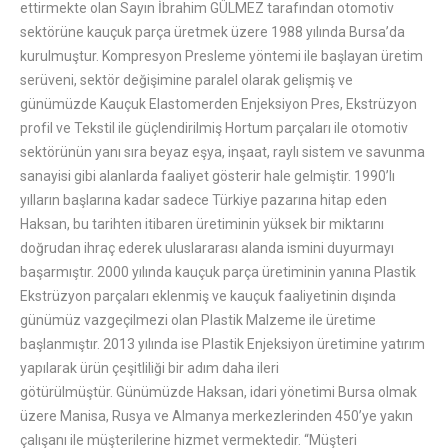
ettirmekte olan Sayın İbrahim GÜLMEZ tarafından otomotiv
sektörüne kauçuk parça üretmek üzere 1988 yılında Bursa’da
kurulmuştur. Kompresyon Presleme yöntemi ile başlayan üretim
serüveni, sektör değişimine paralel olarak gelişmiş ve
günümüzde Kauçuk Elastomerden Enjeksiyon Pres, Ekstrüzyon
profil ve Tekstil ile güçlendirilmiş Hortum parçaları ile otomotiv
sektörünün yanı sıra beyaz eşya, inşaat, raylı sistem ve savunma
sanayisi gibi alanlarda faaliyet gösterir hale gelmiştir. 1990’lı
yılların başlarına kadar sadece Türkiye pazarına hitap eden
Haksan, bu tarihten itibaren üretiminin yüksek bir miktarını
doğrudan ihraç ederek uluslararası alanda ismini duyurmayı
başarmıştır. 2000 yılında kauçuk parça üretiminin yanına Plastik
Ekstrüzyon parçaları eklenmiş ve kauçuk faaliyetinin dışında
günümüz vazgeçilmezi olan Plastik Malzeme ile üretime
başlanmıştır. 2013 yılında ise Plastik Enjeksiyon üretimine yatırım
yapılarak ürün çeşitliliği bir adım daha ileri
götürülmüştür. Günümüzde Haksan, idari yönetimi Bursa olmak
üzere Manisa, Rusya ve Almanya merkezlerinden 450’ye yakın
çalışanı ile müşterilerine hizmet vermektedir. “Müşteri