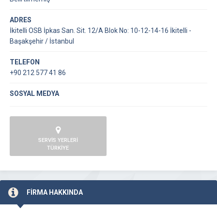
ADRES
İkitelli OSB İpkas San. Sit. 12/A Blok No: 10-12-14-16 İkitelli -
Başakşehir / İstanbul
TELEFON
+90 212 577 41 86
SOSYAL MEDYA
SERVİS YERLERİ
TÜRKİYE
FİRMA HAKKINDA