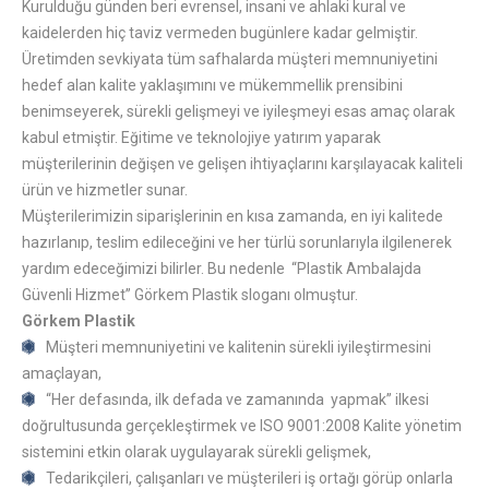
Kurulduğu günden beri evrensel, insani ve ahlaki kural ve
kaidelerden hiç taviz vermeden bugünlere kadar gelmiştir.
Üretimden sevkiyata tüm safhalarda müşteri memnuniyetini
hedef alan kalite yaklaşımını ve mükemmellik prensibini
benimseyerek, sürekli gelişmeyi ve iyileşmeyi esas amaç olarak
kabul etmiştir. Eğitime ve teknolojiye yatırım yaparak
müşterilerinin değişen ve gelişen ihtiyaçlarını karşılayacak kaliteli
ürün ve hizmetler sunar.
Müşterilerimizin siparişlerinin en kısa zamanda, en iyi kalitede
hazırlanıp, teslim edileceğini ve her türlü sorunlarıyla ilgilenerek
yardım edeceğimizi bilirler. Bu nedenle “Plastik Ambalajda
Güvenli Hizmet” Görkem Plastik sloganı olmuştur.
Görkem Plastik
Müşteri memnuniyetini ve kalitenin sürekli iyileştirmesini
amaçlayan,
“Her defasında, ilk defada ve zamanında yapmak” ilkesi
doğrultusunda gerçekleştirmek ve ISO 9001:2008 Kalite yönetim
sistemini etkin olarak uygulayarak sürekli gelişmek,
Tedarikçileri, çalışanları ve müşterileri iş ortağı görüp onlarla