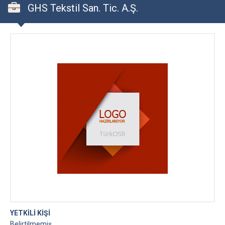
GHS Tekstil San. Tic. A.Ş.
YETKİLİ KİŞİ
Belirtilmemiş