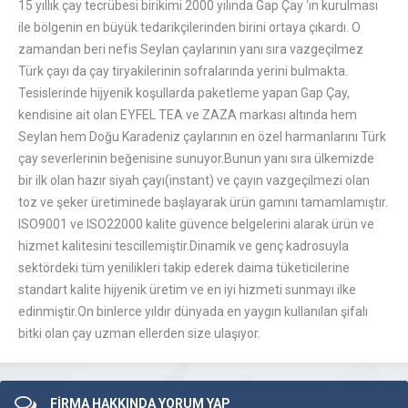
15 yıllık çay tecrübesi birikimi 2000 yılında Gap Çay ‘ın kurulması
ile bölgenin en büyük tedarikçilerinden birini ortaya çıkardı. O
zamandan beri nefis Seylan çaylarının yanı sıra vazgeçilmez
Türk çayı da çay tiryakilerinin sofralarında yerini bulmakta.
Tesislerinde hijyenik koşullarda paketleme yapan Gap Çay,
kendisine ait olan EYFEL TEA ve ZAZA markası altında hem
Seylan hem Doğu Karadeniz çaylarının en özel harmanlarını Türk
çay severlerinin beğenisine sunuyor.Bunun yanı sıra ülkemizde
bir ilk olan hazır siyah çayı(instant) ve çayın vazgeçilmezi olan
toz ve şeker üretiminede başlayarak ürün gamını tamamlamıştır.
ISO9001 ve ISO22000 kalite güvence belgelerini alarak ürün ve
hizmet kalitesini tescillemiştir.Dinamik ve genç kadrosuyla
sektördeki tüm yenilikleri takip ederek daima tüketicilerine
standart kalite hijyenik üretim ve en iyi hizmeti sunmayı ilke
edinmiştir.On binlerce yıldır dünyada en yaygın kullanılan şifalı
bitki olan çay uzman ellerden size ulaşıyor.
FİRMA HAKKINDA YORUM YAP