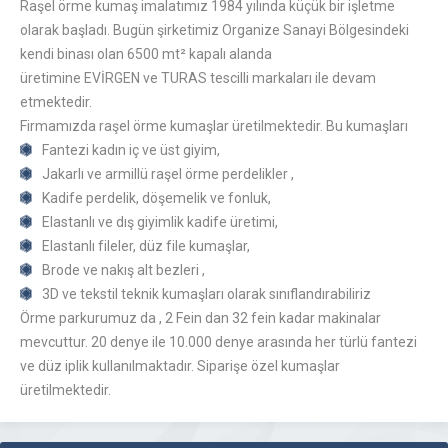
Raşel örme kumaş imalatımız 1984 yılında küçük bir işletme
olarak başladı. Bugün şirketimiz Organize Sanayi Bölgesindeki
kendi binası olan 6500 mt² kapalı alanda
üretimine EVİRGEN ve TURAS tescilli markaları ile devam
etmektedir.
Firmamızda raşel örme kumaşlar üretilmektedir. Bu kumaşları
Fantezi kadın iç ve üst giyim,
Jakarlı ve armillü raşel örme perdelikler ,
Kadife perdelik, döşemelik ve fonluk,
Elastanlı ve dış giyimlik kadife üretimi,
Elastanlı fileler, düz file kumaşlar,
Brode ve nakış alt bezleri ,
3D ve tekstil teknik kumaşları olarak sınıflandırabiliriz
Örme parkurumuz da , 2 Fein dan 32 fein kadar makinalar
mevcuttur. 20 denye ile 10.000 denye arasında her türlü fantezi
ve düz iplik kullanılmaktadır. Siparişe özel kumaşlar
üretilmektedir.