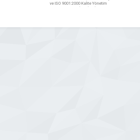
ve ISO 9001:2000 Kalite Yönetim
Sistemi güvenceleri altında üretimimizi
sürdürmekteyiz. Üretim Parkı Makine
ve proses iyileştirmeye önem vererek
firma içinde akan hat sistemiyle metal
[…]