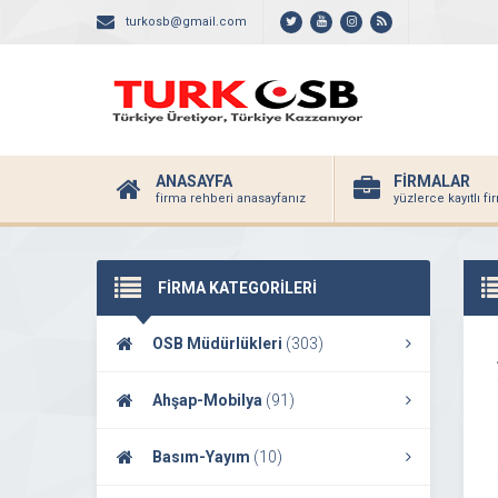
turkosb@gmail.com
ANASAYFA
FİRMALAR
firma rehberi anasayfanız
yüzlerce kayıtlı f
FİRMA KATEGORİLERİ
OSB Müdürlükleri
(303)
Ahşap-Mobilya
(91)
Basım-Yayım
(10)