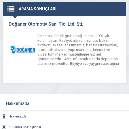
ARAMA SONUÇLARI
Doğaner Otomotiv San. Tic. Ltd. Şti.
Firmamız, Ertürk gruba bağlı olarak 1992 yılı
kurulmuştur. Faaliyet alanlarımız, oto bakım-
hırdavat, aksesuar. Firmamız, benzin istasyonları,
otomobil plazalar, yapı marketler, internet ve
ulusal tüm market müşterilerine hizmet
götürmektedir. 4500 m’ kapalı alanda depolama
alanımız mevcuttur. Büyüyen ve yaygın şube ağına
sahip zincir mağazalara hizmet götürülmesinin her
gecen gün zorlaştığı günümüzde, Doğaner olarak
şu an […]
Hakkımızda
Hakkımızda
Kullanıcı Sözleşmesi