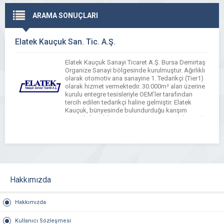
ARAMA SONUÇLARI
Elatek Kauçuk San. Tic. A.Ş.
Elatek Kauçuk Sanayi Ticaret A.Ş. Bursa Demirtaş
Organize Sanayi bölgesinde kurulmuştur. Ağırlıklı
olarak otomotiv ana sanayine 1. Tedarikçi (Tier1)
olarak hizmet vermektedir. 30.000m² alan üzerine
kurulu entegre tesisleriyle OEM’ler tarafından
tercih edilen tedarikçi haline gelmiştir. Elatek
Kauçuk, bünyesinde bulundurduğu karışım
tesisiyle kendi kauçuğunu üreten, ürettiği kauçuğu
malzeme ve performans laboratuarlarında ileri
teknolojisi ile test etmektedir. […]
Hakkımızda
Hakkımızda
Kullanıcı Sözleşmesi