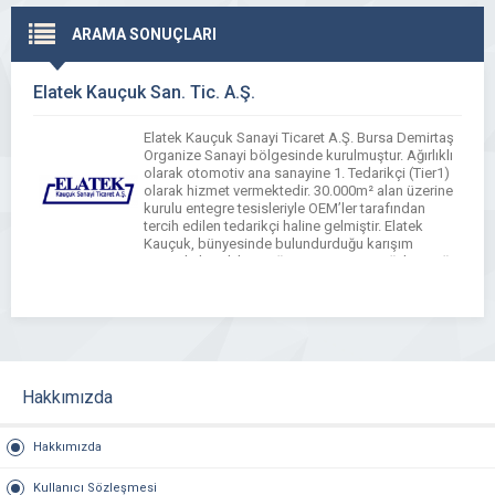
ARAMA SONUÇLARI
Elatek Kauçuk San. Tic. A.Ş.
Elatek Kauçuk Sanayi Ticaret A.Ş. Bursa Demirtaş
Organize Sanayi bölgesinde kurulmuştur. Ağırlıklı
olarak otomotiv ana sanayine 1. Tedarikçi (Tier1)
olarak hizmet vermektedir. 30.000m² alan üzerine
kurulu entegre tesisleriyle OEM’ler tarafından
tercih edilen tedarikçi haline gelmiştir. Elatek
Kauçuk, bünyesinde bulundurduğu karışım
tesisiyle kendi kauçuğunu üreten, ürettiği kauçuğu
malzeme ve performans laboratuarlarında ileri
teknolojisi ile test etmektedir. […]
Hakkımızda
Hakkımızda
Kullanıcı Sözleşmesi