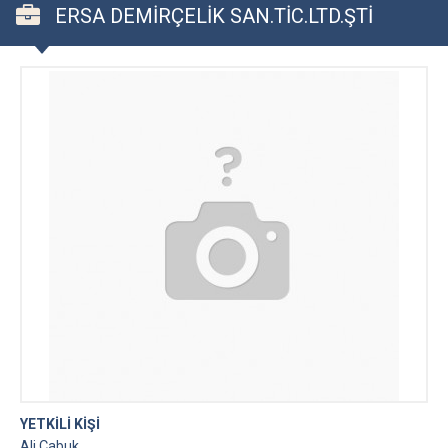
ERSA DEMİRÇELİK SAN.TİC.LTD.ŞTİ
YETKİLİ KİŞİ
Ali Çabuk