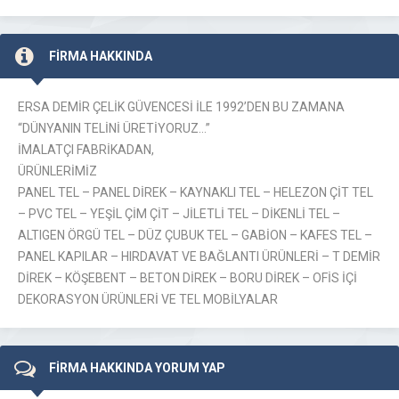
FİRMA HAKKINDA
ERSA DEMİR ÇELİK GÜVENCESİ İLE 1992’DEN BU ZAMANA
“DÜNYANIN TELİNİ ÜRETİYORUZ…”
İMALATÇI FABRİKADAN,
ÜRÜNLERİMİZ
PANEL TEL – PANEL DİREK – KAYNAKLI TEL – HELEZON ÇİT TEL
– PVC TEL – YEŞİL ÇİM ÇİT – JİLETLİ TEL – DİKENLİ TEL –
ALTIGEN ÖRGÜ TEL – DÜZ ÇUBUK TEL – GABİON – KAFES TEL –
PANEL KAPILAR – HIRDAVAT VE BAĞLANTI ÜRÜNLERİ – T DEMİR
DİREK – KÖŞEBENT – BETON DİREK – BORU DİREK – OFİS İÇİ
DEKORASYON ÜRÜNLERİ VE TEL MOBİLYALAR
FİRMA HAKKINDA YORUM YAP