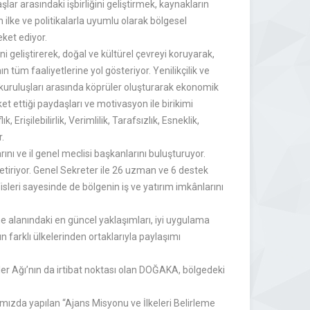
r arasındaki işbirliğini geliştirmek, kaynakların
ilke ve politikalarla uyumlu olarak bölgesel
eket ediyor.
geliştirerek, doğal ve kültürel çevreyi koruyarak,
tüm faaliyetlerine yol gösteriyor. Yenilikçilik ve
um kuruluşları arasında köprüler oluşturarak ekonomik
ettiği paydaşları ve motivasyon ile birikimi
Erişilebilirlik, Verimlilik, Tarafsızlık, Esneklik,
.
nı ve il genel meclisi başkanlarını buluşturuyor.
getiriyor. Genel Sekreter ile 26 uzman ve 6 destek
sleri sayesinde de bölgenin iş ve yatırım imkânlarını
me alanındaki en güncel yaklaşımları, iyi uygulama
n farklı ülkelerinden ortaklarıyla paylaşımı
ler Ağı’nın da irtibat noktası olan DOĞAKA, bölgedeki
zda yapılan “Ajans Misyonu ve İlkeleri Belirleme