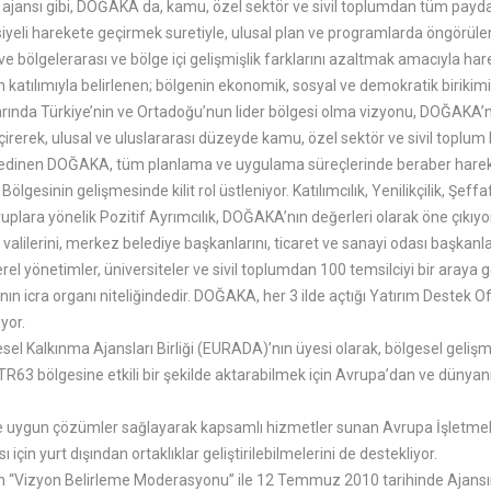
jansı gibi, DOĞAKA da, kamu, özel sektör ve sivil toplumdan tüm paydaşla
iyeli harekete geçirmek suretiyle, ulusal plan ve programlarda öngörülen 
ve bölgelerarası ve bölge içi gelişmişlik farklarını azaltmak amacıyla har
ılımıyla belirlenen; bölgenin ekonomik, sosyal ve demokratik birikimini 
arında Türkiye’nin ve Ortadoğu’nun lider bölgesi olma vizyonu, DOĞAKA’nın 
 geçirerek, ulusal ve uluslararası düzeyde kamu, özel sektör ve sivil topl
edinen DOĞAKA, tüm planlama ve uygulama süreçlerinde beraber hareket 
nin gelişmesinde kilit rol üstleniyor. Katılımcılık, Yenilikçilik, Şeffaflık, 
uplara yönelik Pozitif Ayrımcılık, DOĞAKA’nın değerleri olarak öne çıkıyor
lilerini, merkez belediye başkanlarını, ticaret ve sanayi odası başkanları
el yönetimler, üniversiteler ve sivil toplumdan 100 temsilciyi bir araya 
 icra organı niteliğindedir. DOĞAKA, her 3 ilde açtığı Yatırım Destek Ofi
yor.
esel Kalkınma Ajansları Birliği (EURADA)’nın üyesi olarak, bölgesel geliş
 TR63 bölgesine etkili bir şekilde aktarabilmek için Avrupa’dan ve dünyanı
eyişine uygun çözümler sağlayarak kapsamlı hizmetler sunan Avrupa İşletme
çin yurt dışından ortaklıklar geliştirilebilmelerini de destekliyor.
 “Vizyon Belirleme Moderasyonu” ile 12 Temmuz 2010 tarihinde Ajansımı