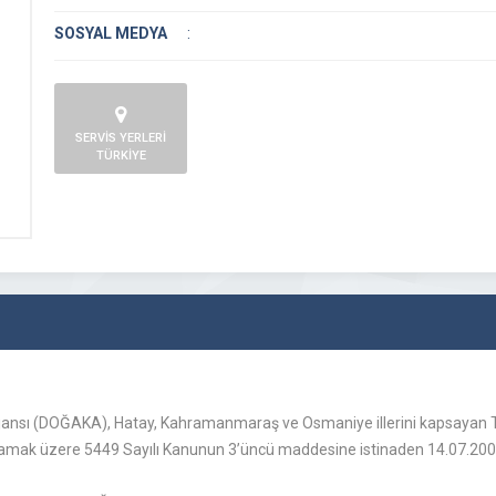
SOSYAL MEDYA
:
SERVİS YERLERİ
TÜRKİYE
jansı (DOĞAKA), Hatay, Kahramanmaraş ve Osmaniye illerini kapsayan 
ulamak üzere 5449 Sayılı Kanunun 3’üncü maddesine istinaden 14.07.2009