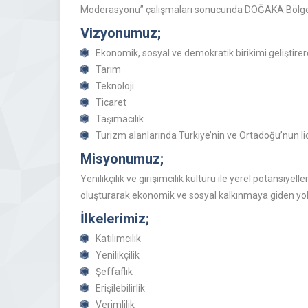
Moderasyonu” çalışmaları sonucunda DOĞAKA Bölge P
Vizyonumuz;
Ekonomik, sosyal ve demokratik birikimi geliştirer
Tarım
Teknoloji
Ticaret
Taşımacılık
Turizm alanlarında Türkiye’nin ve Ortadoğu’nun l
Misyonumuz;
Yenilikçilik ve girişimcilik kültürü ile yerel potansiye
oluşturarak ekonomik ve sosyal kalkınmaya giden yol
İlkelerimiz;
Katılımcılık
Yenilikçilik
Şeffaflık
Erişilebilirlik
Verimlilik