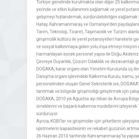
Türkiye genelinde kurulmakta olan diğer 25 kalkınma a
yerinde ve etkin kullanımını sağlamak ve yerel potans
gelişmeyi hızlandırmak, sürdürülebilirliğini sağlamak 
Hatay, Kahramanmaraş ve Osmaniye’den paydaşların kat
Tarım, Teknoloji, Ticaret, Taşımacılık ve Turizm alanl
girişimcilik kültürü ile yerel potansiyelleri harekete
ve sosyal kalkınmaya giden yolu inşa etmeyi misyon 
harmanlayan esnek personel yapısı ile Doğu Akdeniz Bölgesi
Çevreye Duyarlılık, Çözüm Odaklılık ve dezavantajlı gr
DOĞAKA, karar organı olan Yönetim Kurulunda üç ilin va
Danışma organı işlevindeki Kalkınma Kurulu, kamu, yer
personelinden oluşan Genel Sekreterlik ise, DOĞAKA’nın
tanıtmak ve bölgede girişimciliği geliştirmek için çalışı
DOĞAKA, 2010 yılı Ağustos ayı itibarı ile Avrupa Bölg
örneklerini ve başarılı kalkınma modellerini izleyerek
sürdürüyor.
Ayrıca, KOBİ’ler ve girişimciler için şirketlerin işl
işletmelerin kapasitesinin ve rekabet gücünün artması i
26 Haziran 2010 tarihinde Kahramanmaraş’ta yapılan