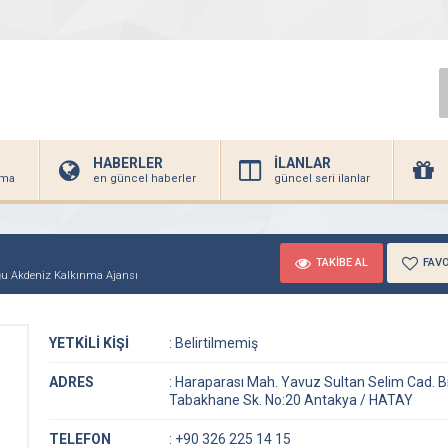
HABERLER
İLANLAR
irma
en güncel haberler
güncel seri ilanlar
TAKİBE AL
FAVO
u Akdeniz Kalkınma Ajansı
YETKİLİ KİŞİ
:
Belirtilmemiş
ADRES
:
Haraparası Mah. Yavuz Sultan Selim Cad. Bi
Tabakhane Sk. No:20 Antakya / HATAY
TELEFON
:
+90 326 225 14 15