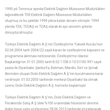
1990 yılı Temmuz ayında Elektrik Dağıtım Müessese Müdürlükleri
lağvedilerek TEK Elektrik Dağıtım Müessese Müdürlükleri
oluşmuş ve bu şekilde 1994 yılına kadar devam etmiştir. 1994
yılında TEK, TEDAŞ ve TEAŞ olarak iki ayrı anonim şirkete
dönüştürülmüştür.
Türkiye Elektrik Dağıtım A.Ş.’nin Özelleştirme Yüksek Kurulu’nun
02.04.2004 tarih 2004/22 sayılı kararı ile özelleştirme kapsamı ve
programına alınması neticesinde; Özelleştirme İdaresi
Başkanlığı’nın 31.01.2005 tarih B.02.1.ÖİB.0.10.07/00-991 sayılı
yazısı ile Diyarbakır, Şanlıurfa, Batman, Mardin, Siirt ve Şırnak
illerinden oluşan Dicle Elektrik Dağıtım A.Ş.’nin kurulmasına karar
verilmiştir. 01.03.2005 tarihinde merkezi Diyarbakır’da olmak
üzere; Dicle Elektrik Dağıtım A.Ş. hizmete başlamıştır.
Türkiye Elektrik Dağıtım A.Ş.’nin, Dicle Elektrik Dağıtım ve
Perakende Satış A.Ş.’deki %100 oranındaki hissesinin devrine
ilişkin hisse satış sözleşmesi 28.06.2013 tarihinde imzalanarak