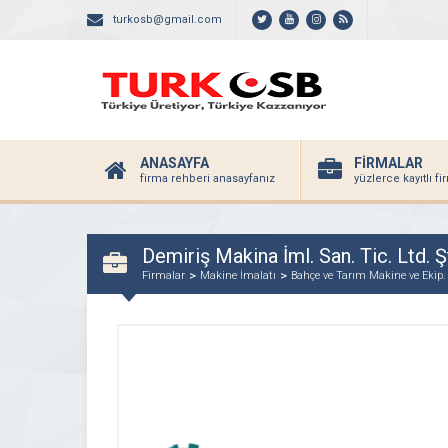
turkosb@gmail.com
ANASAYFA
FİRMALAR
firma rehberi anasayfanız
yüzlerce kayıtlı f
Demiriş Makina İml. San. Tic. Ltd. Şt
Firmalar
Makine İmalatı
Bahçe ve Tarım Makine ve Ekip.