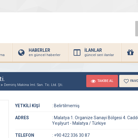
HABERLER
İLANLAR
irma
en güncel haberler
güncel seri ilanlar
i.
TAKİBE AL
FAVO
Demiriş Makina İml. San. Tic. Ltd. Şti.
YETKİLİ KİŞİ
:
Belirtilmemiş
ADRES
:
Malatya 1. Organize Sanayi Bölgesi 4. Cadd
Yeşilyurt - Malatya / Türkiye
TELEFON
:
+90 422 336 30 87