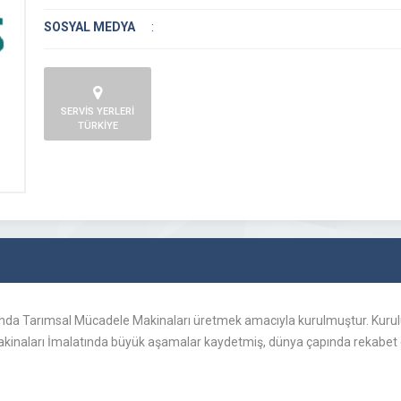
SOSYAL MEDYA
:
SERVİS YERLERİ
TÜRKİYE
 … yılında Tarımsal Mücadele Makinaları üretmek amacıyla kurulmuştur. K
kinaları İmalatında büyük aşamalar kaydetmiş, dünya çapında rekabet ede