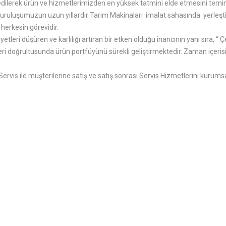
pit edilerek ürün ve hizmetlerimizden en yüksek tatmini elde etmesini temin
, kuruluşumuzun uzun yıllardır Tarım Makinaları imalat sahasında yerleştirdi
herkesin görevidir.
iyetleri düşüren ve karlılığı artıran bir etken olduğu inancının yanı sıra, 
leri doğrultusunda ürün portfüyünü sürekli geliştirmektedir. Zaman içeri
 Servis ile müşterilerine satış ve satış sonrası Servis Hizmetlerini kurums