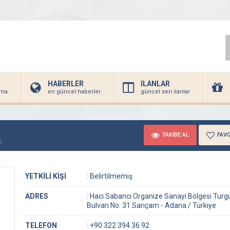
HABERLER
İLANLAR
irma
en güncel haberler
güncel seri ilanlar
TAKİBE AL
FAVO
.
YETKİLİ KİŞİ
:
Belirtilmemiş
ADRES
:
Hacı Sabancı Organize Sanayi Bölgesi Turg
Bulvarı No: 31 Sarıçam - Adana / Türkiye
TELEFON
:
+90 322 394 36 92