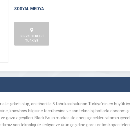
SOSYAL MEDYA
:
SERVİS YERLERİ
TÜRKİYE
 aile şirketi olup, an itibari ile 5 fabrikası bulunan Türkiye’nin en büyük 
ine, knowhow bilgisine tecrübesine ve son teknoloji hatlarla donanmış t
e gazoz çeşitleri, Black Bruin markası ile enerji içecekleri vitamin içecekl
ttımız son teknoloji ile ilerliyor ve ürün çeşidine göre üretim kapasiteleri