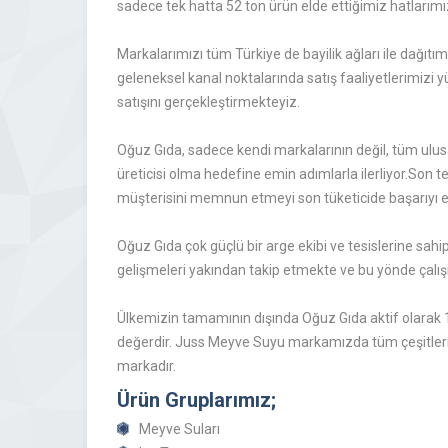
sadece tek hatta 52 ton ürün elde ettiğimiz hatlarımı
Markalarımızı tüm Türkiye de bayilik ağları ile dağıt
geleneksel kanal noktalarında satış faaliyetlerimizi 
satışını gerçekleştirmekteyiz.
Oğuz Gıda, sadece kendi markalarının değil, tüm ulusa
üreticisi olma hedefine emin adımlarla ilerliyor.Son 
müşterisini memnun etmeyi son tüketicide başarıyı e
Oğuz Gıda çok güçlü bir arge ekibi ve tesislerine sahi
gelişmeleri yakından takip etmekte ve bu yönde çalış
Ülkemizin tamamının dışında Oğuz Gıda aktif olarak 1
değerdir. Juss Meyve Suyu markamızda tüm çeşitleri il
markadır.
Ürün Gruplarımız;
Meyve Suları