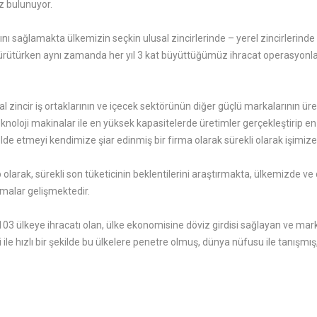
z bulunuyor.
ımını sağlamakta ülkemizin seçkin ulusal zincirlerinde – yerel zincirlerin
yürütürken aynı zamanda her yıl 3 kat büyüttüğümüz ihracat operasyonlar
l zincir iş ortaklarının ve içecek sektörünün diğer güçlü markalarının ü
teknoloji makinalar ile en yüksek kapasitelerde üretimler gerçekleştirip 
lde etmeyi kendimize şiar edinmiş bir firma olarak sürekli olarak işimi
p olarak, sürekli son tüketicinin beklentilerini araştırmakta, ülkemizde ve
malar gelişmektedir.
03 ülkeye ihracatı olan, ülke ekonomisine döviz girdisi sağlayan ve mark
e hızlı bir şekilde bu ülkelere penetre olmuş, dünya nüfusu ile tanışmış,