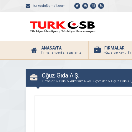
turkosb@gmail.com
ANASAYFA
FİRMALAR
firma rehberi anasayfanız
yüzlerce kayıtlı f
Oğuz Gıda A.Ş.
Firmalar
Gıda
Alkolsüz-Alkollü İçecekler
Oğuz Gıda A.Ş