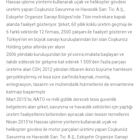
Hassas işleme yöntemi kullanarak uçak ve helikopter gövdesi
üretimi yapan Coşkunöz Savunma ve Havacılık San. Tic. A.Ş.,
Eskişehir Organize Sanayi Bölgesi’nde 7 bin metrekare kapalı
alanda faaliyet gösteriyor. Şirket; 60 yıllık köklü üretim geçmişi ile
6 farklı sektörde 12 firması, 2500 çalışanı ile faaliyet gösteren ve
Türkiye’nin en büyük sanayi kuruluşlarından biri olan Coşkunöz
Holding çatısı altında yer alıyor.
2006 yılındaki kuruluşundan bir yıl sonra imalata başlayan ve
takdir edilecek bir gelişme kat ederek 1.500’den fazla parçayı
üretime alan CSH, 2012 yılından itibaren ikinci büyüme hamlesini
gerçekleştirmiş ve kısa süre zarfında kaynak, montaj,
entegrasyon, tasarım ve mühendislik hizmetlerini de envanterine
katmayı başarmıştır.
Mart 2015’te, NATO ve milli gizlilik dereceli tesis güvenlik
belgelerini alan şirket, savunma ve havacılık sektörleri için yaptığı
üretim faaliyetlerini birbirinden ayıracak olan tesisin temellerini
Nisan 2015’te Hassas işleme yöntemi kullanarak uçak ve
helikopter gövdesi ile motor parçaları üretimi yapan Coşkunöz
Savunma ve Havacılık San. Tic. A.Ş., Eskişehir Organize Sanayi