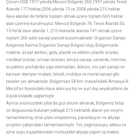
Çorum OSB 1977 yılında Mevcut Bölgede 260,1997 yılında Tevsii
Alanda 177 hektar,2006 yılında 13 ve 2008 yılında 215 hektar
ilave alanları ile birlikte toplam olmak üzere toplam 665 hektar
alan üzerine kurulmuştur. Mevcut Bölgede 74, Tevsii Alanda 50,
13 Ha’lık ilave alanda 1, 215 Hektarlık alanda 141 olmak üzere
toplam 266 adet sanayi parseli bulunmaktadır. Organize Sanayi
Bölgemiz Karma Organize Sanayi Bölgesi olup, Bölgemizde
makine, ziraat aletleri, gıda, plastik ve elektro plastik ürünler,
medikal ürünler, orman ürünleri, kimya sanayi, seramik, mermer,
ısı yalıtım, prefabrike yapı elemanları, döküm, oto yan sanayi ve
karoser-damper imalatı, tekstil, mobilya ve metal sanayi gibi
tesisler yer almaktadır. Bölgemize 58 km. mesafedeki Amasya İli
Merzifon İlçesindeki Hava alanı yurtiçi ve yurt dışı seyahatlerin de
büyük kolaylık sağlamıştır.
Ayrıca önümüzdeki yıllarda göz önüne alınarak, Bölgemiz bitişi
ve doğusunda bulunan yaklaşık 215 hektarlık alanın yer seçimi
tamamlanmış, imar planı onaylanmış, parselasyon ve altyapı
projeleri çalışmaları tamamlanmıştır. Yol, yağmursuyu, atıksu ve
içme suyu inşaatlarından müteşekkil altyapı yapım işi ihalesi