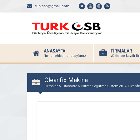
turkosb@gmail.com
ANASAYFA
FİRMALAR
firma rehberi anasayfanız
yüzlerce kayıtlı f
Cleanfix Makina
Firmalar
Otomotiv
Isıtma-Soğutma Sistemleri
Cleanfi