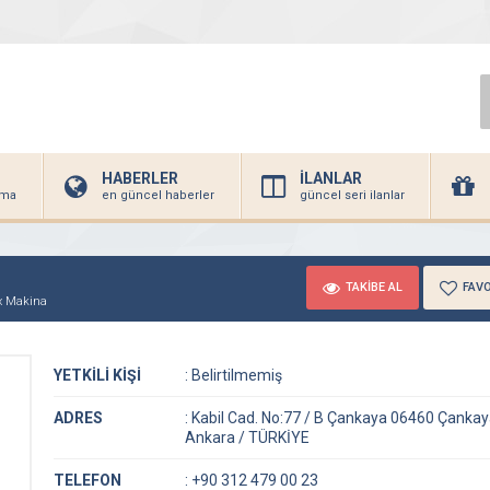
HABERLER
İLANLAR
irma
en güncel haberler
güncel seri ilanlar
TAKİBE AL
FAVO
x Makina
YETKİLİ KİŞİ
:
Belirtilmemiş
ADRES
:
Kabil Cad. No:77 / B Çankaya 06460 Çankay
Ankara / TÜRKİYE
TELEFON
:
+90 312 479 00 23