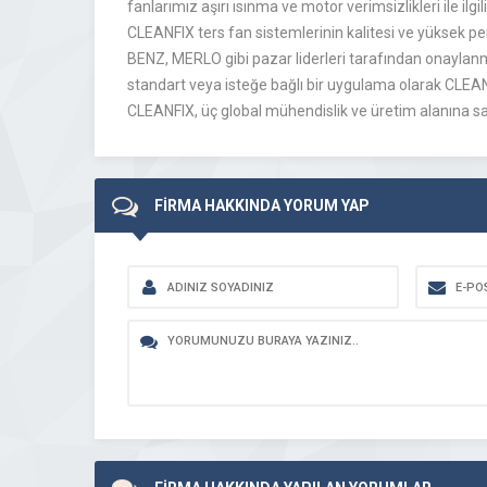
fanlarımız aşırı ısınma ve motor verimsizlikleri ile ilg
CLEANFIX ters fan sistemlerinin kalitesi ve yüks
BENZ, MERLO gibi pazar liderleri tarafından onayl
standart veya isteğe bağlı bir uygulama olarak CLEANF
CLEANFIX, üç global mühendislik ve üretim alanına sa
FİRMA HAKKINDA YORUM YAP