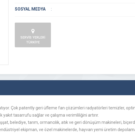
SOSYAL MEDYA
:
SERVİS YERLERİ
TÜRKİYE
yor. Çok patently geri üfleme fan çözümleri radyatörleri temizler, op
akıt tasarrufu sağlar ve çalışma verimliliğini artırır.
şşat, belediye, tarım, ormancılık, atık ve geri dönüşüm makineleri, biçerdö
tli endüstriyel ekipman, ve özel makinelerde, hayvan yemi üretim depolama 