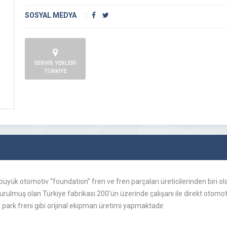
SOSYAL MEDYA
:
SERVİS YERLERİ
TÜRKİYE
büyük otomotiv “foundation” fren ve fren parçaları üreticilerinden biri o
ulmuş olan Türkiye fabrikası 200’ün üzerinde çalışanı ile direkt otomotiv 
 park freni gibi orijinal ekipman üretimi yapmaktadır.