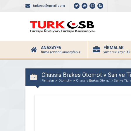
turkosb@gmail.com
ANASAYFA
FİRMALAR
firma rehberi anasayfanız
yüzlerce kayıtlı f
Chassis Brakes Otomotiv San ve Tic
Firmalar
Otomotiv
Chassis Brakes Otomotiv San ve Tic. 