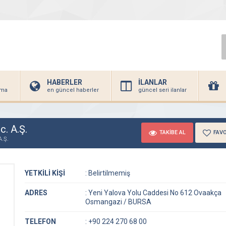
HABERLER
İLANLAR
irma
en güncel haberler
güncel seri ilanlar
. A.Ş.
TAKİBE AL
FAVO
A.Ş.
YETKİLİ KİŞİ
:
Belirtilmemiş
ADRES
:
Yeni Yalova Yolu Caddesi No 612 Ovaakça
Osmangazi / BURSA
TELEFON
:
+90 224 270 68 00