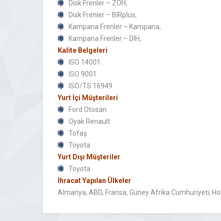
Disk Frenler – ZOH,
Disk Frenler – BIRplus,
Kampana Frenler – Kampana,
Kampana Frenler – DIH,
Kalite Belgeleri
ISO 14001
ISO 9001
ISO/TS 16949
Yurt İçi Müşterileri
Ford Otosan
Oyak Renault
Tofaş
Toyota
Yurt Dışı Müşteriler
Toyota
İhracat Yapılan Ülkeler
Almanya, ABD, Fransa, Güney Afrika Cumhuriyeti, Hol