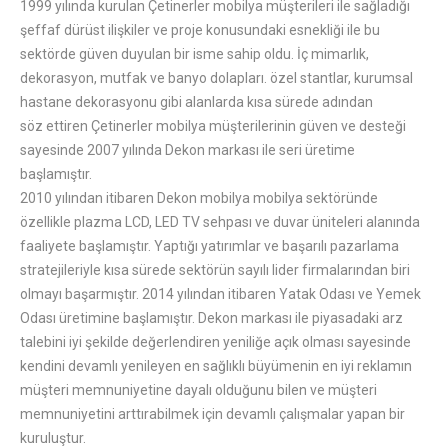
1999 yılında kurulan Çetinerler mobilya müşterileri ile sağladığı
şeffaf dürüst ilişkiler ve proje konusundaki esnekliği ile bu
sektörde güven duyulan bir isme sahip oldu. İç mimarlık,
dekorasyon, mutfak ve banyo dolapları. özel stantlar, kurumsal
hastane dekorasyonu gibi alanlarda kısa sürede adından
söz ettiren Çetinerler mobilya müşterilerinin güven ve desteği
sayesinde 2007 yılında Dekon markası ile seri üretime
başlamıştır.
2010 yılından itibaren Dekon mobilya mobilya sektöründe
özellikle plazma LCD, LED TV sehpası ve duvar üniteleri alanında
faaliyete başlamıştır. Yaptığı yatırımlar ve başarılı pazarlama
stratejileriyle kısa sürede sektörün sayılı lider firmalarından biri
olmayı başarmıştır. 2014 yılından itibaren Yatak Odası ve Yemek
Odası üretimine başlamıştır. Dekon markası ile piyasadaki arz
talebini iyi şekilde değerlendiren yeniliğe açık olması sayesinde
kendini devamlı yenileyen en sağlıklı büyümenin en iyi reklamın
müşteri memnuniyetine dayalı olduğunu bilen ve müşteri
memnuniyetini arttırabilmek için devamlı çalışmalar yapan bir
kuruluştur.